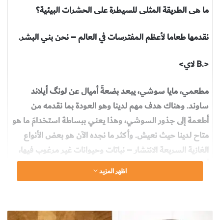
ما هى الطريقة المثلى للسيطرة على الحشرات البيئية؟
نقدمها طعاما لأعظم المفترسات في العالم – نحن بني البشر.
<.B لاي>
مطعمي، مايا سوشي، يبعد بضعةَ أميال عن لونگ أيلاند
ساوند. وهناك هدف مهم لدينا وهو العودة بما نقدمه من
أطعمة إلى جذور السوشي، وهذا يعني ببساطة استخدامَ ما هو
متاح لدينا حيث نعيش. وأكثر ما نجده الآن هو بعض الأنواع
الغازية السريعة الانتشار – نباتات وحيوانات غير مرغوب فيها،
أدخلها بنو البشر ضمن النظام البيئي. وعلى الصعيد الوطني،
اظهر المزيد
فإن هذه الأنواع الغازية السريعة الانتشار مثل الخنازير البرية
والسرطانات الآسيوية تعمل على تدمير المزارع ومصايد
الأسماك، مما يُسبب أضرارا اقتصادية تبلغ 120 بليون دولار
م