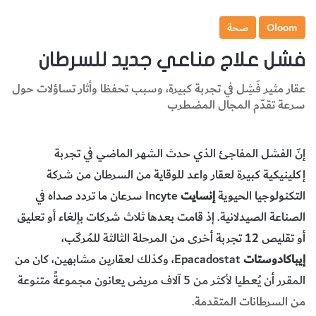
Oloom
صحة
فشل علاج مناعي جديد للسرطان
عقار مثير فَشِل في تجربة كبيرة، وسبب تحفظا وأثار تساؤلات حول
سرعة تقدّم المجال المضطرب
إنّ الفشل المفاجئ الذي حدث الشهر الماضي في تجربة
إكلينيكية كبيرة لعقار واعد للوقاية من السرطان من شركة
التكنولوجيا الحيوية
إنسايت
Incyte سرعان ما تردد صداه في
الصناعة الصيدلانية. إذ قامت بعدها ثلاث شركات بإلغاء أو تعليق
أو تقليص 12 تجربة أخرى من المرحلة الثالثة للمُركّب،
إيباكادوستات
Epacadostat، وكذلك لعقارين مشابهين، كان من
المقرر أن يُعطيا لأكثر من 5 آلاف مريض يعانون مجموعةً متنوعة
من السرطانات المتقدمة.