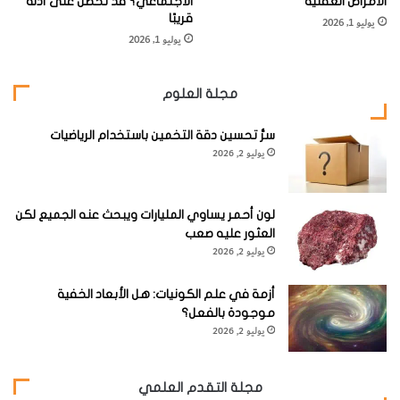
الأمراض العقلية
الاجتماعي؟ قد نحصل على أدلة
الشركة
العقار
السرطان
قريبًا
يوليو 1, 2026
يوليو 1, 2026
سرطان الجلد
إيباكادوستات
الميلانوما
مجلة العلوم
Melanoma والرئة،
إنسايت Incyte
Epacadostat
سرُّ تحسين دقة التخمين باستخدام الرياضيات
والرأس، والعنق،
يوليو 2, 2026
(9 تجارب)
(INCB24360)
الظهارة البولية
Urothelial،
لون أحمر يساوي المليارات ويبحث عنه الجميع لكن
والكلى.
العثور عليه صعب
يوليو 2, 2026
بريستول – مايرز
سكويب Bristol-
أزمة في علم الكونيات: هل الأبعاد الخفية
سرطان الجلد
بي أم أس
Myers
موجودة بالفعل؟
يوليو 2, 2026
الميلانوما ، والرئة،
BMS-986205
Squibb
والرأس، والعنق.
مجلة التقدم العلمي