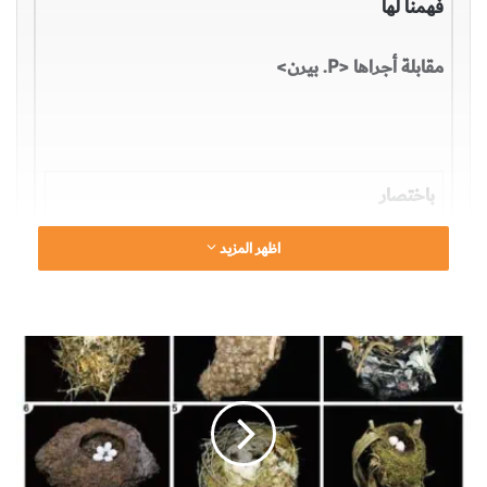
فهمنا لها
مقابلة أجراها <P. بيرن>
باختصار
اظهر المزيد
من هو
<L. سسكند>
تخصصه/ما يشغله
ك
ن
فيزيائي نظري، عُرف خصوصا بريادته في نظرية الأوتار
ز
وفيزياء الثقب الأسود والكون المتعدد.
ف
ي
ا
أين
ل