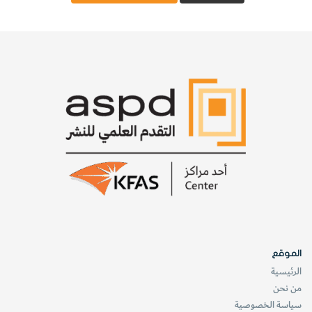
الواقعية وبين التخمينات النظرية غير المثبتة، سألنا
<سسكند> أن يشرح لنا كيف تطورت أفكاره.
ساينتفيك أمريكان (SA): كيف توصل ابن سبّاك من حي
برونكس (في نيويورك) إلى التساؤل عن طبيعة الحقيقة؟
<سسكند> : في المدرسة الثانوية كنت جيدا جدا في
الرياضيات، ولكنني كنت مشاكسا وقد وقعت في
مشكلات كثيرة. ونتيجة لذلك لم يُسمَح لي بأخذ مقررات
منتظمة في الفيزياء. وأُخبرت بأن عليّ أن أدرس فيزياء
الآلات المحركة للسيارات بعد ذلك في الجامعة وكانت
معهدا للهندسة وفيه أخذت أول مقرر في الفيزياء. وكنت
فيها أفضل من جميع الآخرين بكثير، بمن فيهم أستاذ
الموقع
المقرر. ولحسن الحظ لم تتسبب قدرتي على القيام بأشياء
الرئيسية
من نحن
لا يقدر هو (أي الأستاذ) عليها بالتشاحن بيننا. إلا أن أحد
سياسة الخصوصية