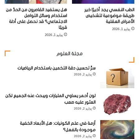
الحقيقة يعملون الآن ضمن إطار نظري هو في معظمه من
الطب النفسي يجد أخيرًا خير
هل يستفيد القاصرون من الحدِّ من
صنع <سسكند>. إلاّ أن أمرا طريفا استجد على الطريق.
طريقة موضوعية لتشخيص
استخدام وسائل التواصل
الأمراض العقلية
الاجتماعي؟ قد نحصل على أدلة
ف<سسكند> يتساءل الآن عما إذا كان فهم الحقيقة هو
قريبًا
يوليو 1, 2026
في «مقدور» الفيزيائيين.
يوليو 1, 2026
ويساور <سسكند> القلق بأن الحقيقة قد تتجاوز قدرتنا
مجلة العلوم
المحدودة على تخيلها. وهو ليس أول من يعبر عن مثل
سرُّ تحسين دقة التخمين باستخدام الرياضيات
هذا التحفظ. ففي العشرينات والثلاثينات من القرن
يوليو 2, 2026
الماضي انقسم مؤسسو الميكانيك الكمومي (من علماء
الفيزياء) إلى معسكرين: الواقعيين واللاواقعيين. وكان
لون أحمر يساوي المليارات ويبحث عنه الجميع لكن
<A. آينشتاين> وغيره من الواقعيين يرون أن هدف
العثور عليه صعب
الفيزياء كله هو التوصل إلى نوع من الصورة الذهنية، مهما
يوليو 2, 2026
كانت غير مكتملة، حول الحقيقة الموضوعية. وكان
أزمة في علم الكونيات: هل الأبعاد الخفية
اللاواقعيون مثل <N. بوهر> يقولون إن الصور الذهنية
موجودة بالفعل؟
تحمل في طياتها بعض المخاطر؛ فعلى العلماء أن يحصروا
يوليو 2, 2026