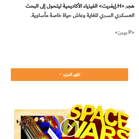
هجر <H.إيفريت> الفيزياء الأكاديمية ليتحول إلى البحث
العسكري السري للغاية وعاش حياة خاصة مأساوية.
<P.بيرن>
مفاهيم مفتاحية
اظهر المزيد
قبل خمسين عاما، ابتكر <إيفريت> تفسير العوالم المتعددة
ح
للميكانيك الكمومي، والذي تولِّد حسبه التآثراتُ الكمومية
ر
فروعا لا حصر لها من الكون universe تحدث في كل منها
و
ب
أحداث مختلفة.
ا
ل