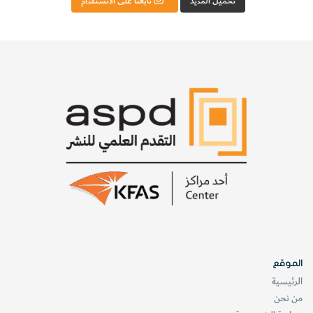
تحميل المزيد
تابعنا على الانستقرام
الكمومي للواقع من جهة وماذا يحدث حين تقاس الجسيمات في
(2)
المستوى الماكروي
macroscopic الكلاسيكي من جهة أخرى.
ففي العالَم الكمومي يمكن أن يوجد جسيم أولي (أو مجموعة
جسيمات أولية) على هيئة تراكب superposition من حالتين
ممكنتين لوجوده، أو أكثر. فيمكن لإلكترون، مثلا، أن يكون في حالة
(3)
تراكب لمواقع وسرعات وتوجهات مختلفة لسپينه
. ومع ذلك،
ففي أي وقت يقيس فيه العلماء واحدة من هذه الخصائص بدقة
يجدون نتيجة محددة ـ وجود عنصر واحد فقط من عناصر التراكب
وليس تركيبا منها. وكذلك فنحن لا نرى أبدا أجساما ماكروية في
هيئة تراكب. وتُختصر معضلة القياس إلى هذا السؤال: كيف
ولماذا يبرز عالَمُ خبرتنا الوحيد من تعددية البدائل المتاحة في
العالَم الكمومي المتراكب؟
الموقع
الرئيسية
من نحن