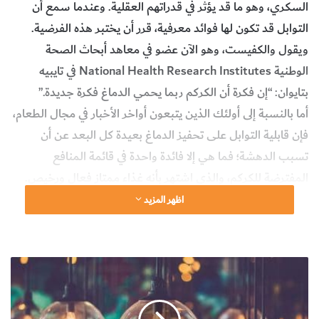
السكري، وهو ما قد يؤثر في قدراتهم العقلية. وعندما سمع أن
التوابل قد تكون لها فوائد معرفية، قرر أن يختبر هذه الفرضية.
ويقول والكفيست، وهو الآن عضو في معاهد أبحاث الصحة
الوطنية National Health Research Institutes في تايبيه
بتايوان: “إن فكرة أن الكركم ربما يحمي الدماغ فكرة جديدة.”
أما بالنسبة إلى أولئك الذين يتبعون أواخر الأخبار في مجال الطعام،
فإن قابلية التوابل على تحفيز الدماغ بعيدة كل البعد عن أن
تسبب الدهشة؛ فما هي إلا فائدة واحدة في قائمة المنافع
المفترضة للكركم، والذي اشتهر بأنه غذاء ممتاز فعال ورخيص.
ونتيجة لذلك، فقد صارت تلك العلبة التي تجمع الغبار على رف
اظهر المزيد
التوابل مصدرَ جذب للزبائن في المقاهي العصرية التي تبيع
“اللاتيه الذهبي” Golden lattes.
تتنافس التوابل الأخرى على الشهرة أيضا. ويزخر الإنترنت
ك
ي
بادعاءات حول قوى الشفاء التي تمتلكها التوابل بدءا من القرفة
ف
حتى الزعفران، وهو ما يشير إلى أنها تستطيع المساعدة على علاج
ن