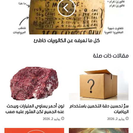
ب
ا
الغريبة في علاج بعض الحالات الطبية مثل الفصام والتليف
ه
ت
الكيسي والتنكس البقعي.
ع
ر
ف
ه
ع
كل ما تعرفه عن الكالوريات خاطئ
ن
ا
مقالات ذات صلة
ل
ك
ا
ل
و
ر
ي
ا
سرُّ تحسين دقة التخمين باستخدام
لون أحمر يساوي المليارات ويبحث
ت
الرياضيات
عنه الجميع لكن العثور عليه صعب
خ
يوليو 2, 2026
يوليو 2, 2026
ا
ط