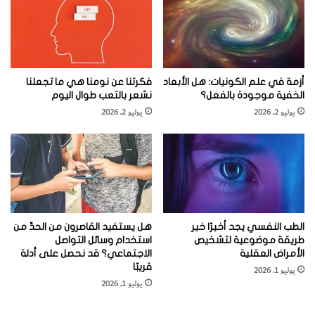
ئ
أزمة في علم الكونيات: هل الأبعاد
فكرتنا عن نومنا هي ما تجعلنا
(2)
حاول أن تُزعج ذَكَرَ خلد الماء
أثناء موسم التزاوج، فسينتهي
الخفية موجودة بالفعل؟
نشعر بالتعب طوال اليوم
بك الأمر محاصرا برجليه الخلفيتين القصيرتين ومهددا
يوليو 2, 2026
يوليو 2, 2026
بمجموعة من المهاميز الحادة المسلحة بالسم. وهذا السم
المؤلم يعرقل حركة الذكور المنافسين كما أنه يشكل دفاعا
جاهزا ضد البشر المزعجين والكلاب. وهذا أيضا تدبير غريب
بعض الشيء، وغير متوقع من حيوان ثديي معروف بغرابة
وضعه للبيض، وبمنقاره الذي يشبه منقار البط. وسُمُّ خلد الماء
الطب النفسي يجد أخيرًا خير
هل يستفيد القاصرون من الحدِّ من
يحتوي على فئة من الجزيئات التي اعتقد علماء الأحياء أنها لا
طريقة موضوعية لتشخيص
استخدام وسائل التواصل
الأمراض العقلية
الاجتماعي؟ قد نحصل على أدلة
توجد بشكل طبيعي خارج العالَم
قريبًا
يوليو 1, 2026
(3)
الميكروسكوبي
microscopic worldd للبكتيريا.
يوليو 1, 2026