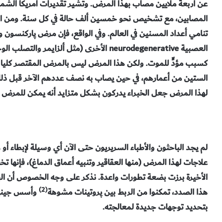
عن أربعة ملايين مصاب بهذا المرض. وتشير تقديرات أمريكا الشما
تنامي أعداد المسنين في العالم. وفي الواقع، فإن مرض پاركنسون 
العصبية neurodegenerative الأخرى (مثل ألزايمر والتصلب الوحشي الضموري العضلي
الستين من أعمارهم، في حين يصاب به نصف عددهم الآخر قبل ذلك 
لهذا المرض جعل الخبراء يدركون بشكل متزايد أنه يمكن للمرض أن
لم يجد الباحثون والأطباء السريريون حتى الآن أي وسيلة لإبطاء 
علاجات لهذا المرض (منها العقاقير وتنبيه أعماق الدماغ)، فإنها
الأخيرة برزت بضعة تطورات واعدة. نذكر على وجه الخصوص أن الباح
(2)
هذا الصدد، تمكنوا من الربط بين پروتينات مشوهة
وأسس جيني
بتحديد توجهات جديدة لمعالجته.