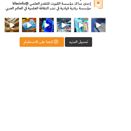
إحدى مراكز مؤسسة الكويت للتقدم العلمي
@kfasinfo
مؤسسة ريادية قيادية في نشر الثقافة العلمية في العالم العربي
ت للتقدم العلمي
ثقافة ووزير الدولة لشؤون الش
من الأعماق نكتشف ومن الكتب نتعلّم
⁨ رجعنا! ما كنّا بعيد! مجهزين لكم كل جديد!⁩
تحميل المزيد
تابعنا على الانستقرام