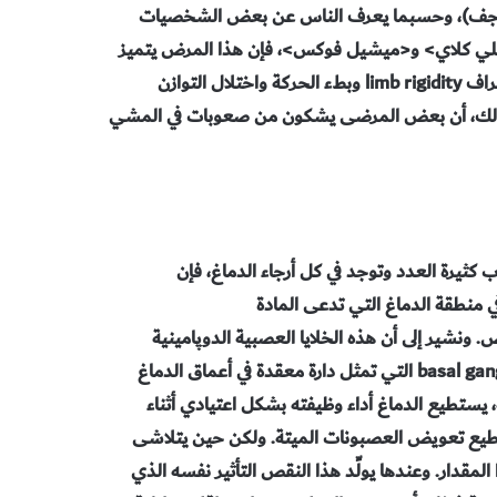
 راجف)، وحسبما يعرف الناس عن بعض الشخصيات
علي كلاي> و<ميشيل فوكس>، فإن هذا المرض يتميز
باضطرابات حركية. فارتعاش اليدين والذراعين وغيرها، وصمل الأطراف limb rigidity وبطء الحركة واختلال التوازن
ذلك، أن بعض المرضى يشكون من صعوبات في المشي
ثيرة العدد وتوجد في كل أرجاء الدماغ، فإن
وپامين dopamine) في منطقة الدماغ التي تدعى المادة
سية بوجه خاص. ونشير إلى أن هذه الخلايا العصبية الدوپامينية
الفعل dopaminergic هي المكونات الرئيسية للعقد القاعدية basal ganglia التي تمثل دارة معقدة في أعماق الدماغ
ر الإطار في الصفحة 266). ففي البداية، يستطيع الدماغ أداء وظيفته بشكل اعتيادي أثناء
يستطيع تعويض العصبونات الميتة. ولكن حين يتلاشى
المقدار. وعندها يولِّد هذا النقص التأثير نفسه الذي