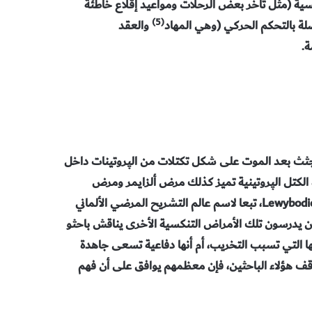
يسية (مثل تأخر بعض الرحلات ومواعيد إقلاع خاطئة
(5)
لة بالتحكم الحركي (وهي المهاد
والعقد
ة.
جثث بعد الموت على شكل تكتلات من الپروتينات داخل
 الكتل الپروتينية تميز كذلك مرض ألزايمر ومرض
هنتنگتون؛ ولكنها في حالة مرض پاركنسون تدعى أجسام ليووي Lewybodies، تبعا لاسم عالم التشريح المرضي الألماني
1. وعلى غرار الباحثين الذين يدرسون تلك الأمراض التنكسية الأخرى يناقش باحثو
ا التي تسبب التخريب، أم أنها دفاعية تسعى جاهدة
قف هؤلاء الباحثين، فإن معظمهم يوافق على أن فهم