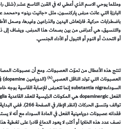
ومثلما يوحي الاسم الذي أعطي له في القرن التاسع عشر (شلل
البارزة التي عانت مرض پاركنسون، مثل <جانيت رينو> و<محمد 
والتنسيق، هي أعراض من بين بصمات هذا المرض. ويضاف إلى 
أو التحدث أو النوم أو التبول أو الأداء الجنسي.
تنتج هذه الأعطال من تموّت العصبونات. ومع أن عصبونات المصاب ك
(4)
العصبونات التي تولد الناقل العصبي
(الد
السوداءsubstantia nigra إنما تتعرض للإصابة القا
توالف وتنسق الحركات (انظ
فقدانه عصبونات دوپامينية الفعل في المادة السوداء مع أنه لا 
نصف عدد هذه الخلايا أو أكثر، لا يعود الدماغ قادرا على تغطية هذا 