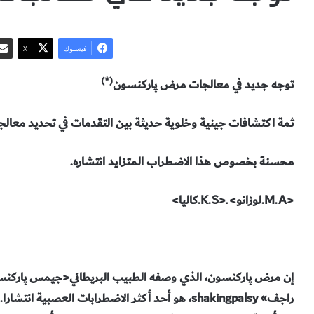
فيسبوك
‫X
(*)
توجه جديد في معالجات مرض پاركنسون
ثمة اكتشافات جينية وخلوية حديثة بين التقدمات في تحديد معال
محسنة بخصوص هذا الاضطراب المتزايد انتشاره.
<M.A.لوزانو> ـ<K.S.كاليا>
راجف» shakingpalsy، هو أحد أكثر الاضطرابات العصبية