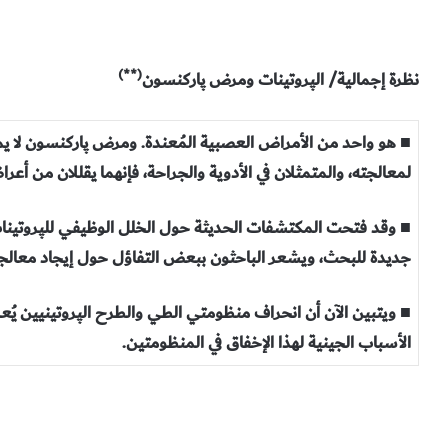
(**)
نظرة إجمالية/ الپروتينات ومرض پاركنسون
■ هو واحد من الأمراض العصبية المُعندة. ومرض پاركنسون لا يمكن
لمعالجته، والمتمثلان في الأدوية والجراحة، فإنهما يقللان من أ
■ وقد فتحت المكتشفات الحديثة حول الخلل الوظيفي للپروتينا
جديدة للبحث، ويشعر الباحثون ببعض التفاؤل حول إيجاد معالج
■ ويتبين الآن أن انحراف منظومتي الطي والطرح الپروتينيين يُ
الأسباب الجينية لهذا الإخفاق في المنظومتين.