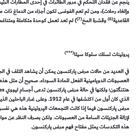
ينجم عن فقدان التحكم في مرور الطائرات في إحدى المطارات الرئ
وإلغاء رحلات)، ومن ثم تعم الفوضى لكون أجزاء من الدماغ ذات ص
(7)
(6)
القاعدية
وقشرة المخ
) لم تعد تعمل كوحدة متكاملة ومتناغم
(***)
پروتينات تسلك سلوكا سيئا
في العديد من حالات مرض پاركنسون يمكن أن يشاهد التلف في ال
العصبونات الدوپامينية الفعل للمادة السوداء. صحيح أن مثل هذه
الذي كان أول من اكتشفها في عام 912
مرض پاركنسون فيما إذا كانت التجمعات الپروتينية هذه هي نفسه
لإزالة الجزيئات السامة من العصبونات. ولكن بصرف النظر عن موا
هذه التكدسات يمثل مفتاح فهم مرض پاركنسون.