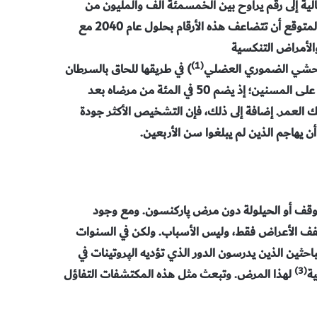
لية إلى رقم يراوح بين الخمسمئة ألف والمليون من
المصابين، مع تشخيص نحو خمسين ألف حالة في كل سنة. ومن المتوقع أن تتضاعف هذه الأرقام بحلول عام 2040 مع
والأمراض التنكسية
(1)
) في طريقها للحاق بالسرطان
كسبب مؤدٍّ للموت. ولكن هذا المرض ليس بالمرض المقتصر كليا على المسنين؛ إذ يضم 50 في المئة من مرضاه بعد
العمر. إضافة إلى ذلك، فإن التشخيص الأكثر جودة
 يهاجم الذين لم يبلغوا سن الأربعين.
أو وقف أو الحيلولة دون مرض پاركنسون. ومع وجود
 تخفف الأعراض فقط، وليس الأسباب. ولكن في السنوات
ثين الذين يدرسون الدور الذي تؤديه الپروتينات في
(3)
ة
لهذا المرض. وتبعث مثل هذه المكتشفات التفاؤل