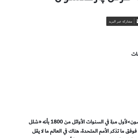
مشاركة عبر البريد
جات
إن مرض پاركنسون، الذي وصفه الطبيب البريطاني<جيمس پاركنسون>لأول مرة في السنوات الأوائل من 1800 بأنه «شلل
 انتشارا. فوفق ما تذكر الأمم المتحدة، هناك في العالم ما لا يقل