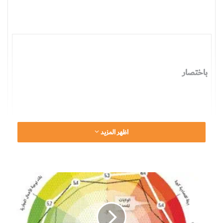
باختصار
عندما تم استئصال الجدري قبل 35 عاما، توقف تطعيم
اظهر المزيد
الناس باللقاحات المضادة له.
وقد فَقَدَ عامة الناس خلال تلك السنوات المناعةَ لفيروس
ل
الجدري، بل ولغيره من فيروسات الجدري التي كان لقاح
م
الجدري يصدّها.
ا
ذ
ا