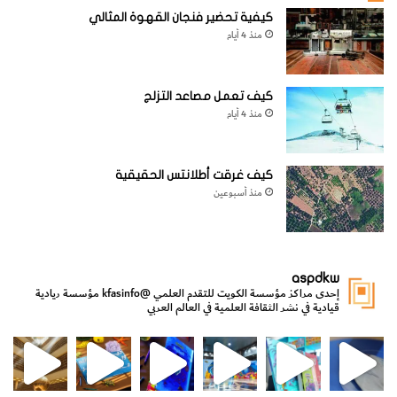
كيفية تحضير فنجان القهوة المثالي
منذ 4 أيام
كيف تعمل مصاعد التزلج
منذ 4 أيام
كيف غرقت أطلانتس الحقيقية
منذ أسبوعين
aspdkw
إحدى مراكز مؤسسة الكويت للتقدم العلمي
@kfasinfo
مؤسسة ريادية
قيادية في نشر الثقافة العلمية في العالم العربي
مي
الدولة لشؤون الش
من الأعماق نكتشف ومن الكتب نتعلّم
⁨ رجعنا! ما كنّا بعيد! مجهزين لكم كل جديد!⁩