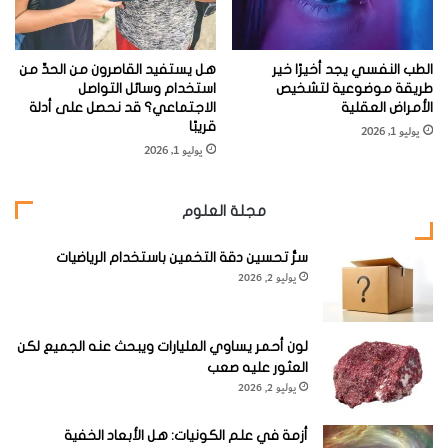
فإن الجدري لن ينشر الموت والبؤس مرة أخرى في أرجاء العالم.
الطب النفسي يجد أخيرًا خير
هل يستفيد القاصرون من الحدِّ من
طريقة موضوعية لتشخيص
استخدام وسائل التواصل
الأمراض العقلية
الاجتماعي؟ قد نحصل على أدلة
قريبًا
يوليو 1, 2026
في عام 1979، أعلنت منظمة الصحة العالمية، التي نظمت
يوليو 1, 2026
حملة استئصال الجدري، خلوّ العالم رسميا من الجدري وذلك
بعد عامين من تسجيل آخر حالة فردية لدى أحد العاملين
مجلة العلوم
بالمستشفيات الصومالية. ومنذ ذلك الحين، لم يقم أي بلد
بالتطعيم الروتيني لمواطنيه بلقاح الجدري، إلا أن الولايات
سرُّ تحسين دقة التخمين باستخدام الرياضيات
يوليو 2, 2026
المتحدة الأمريكية بدأت بتلقيح بعض الأفراد الذين يعملون في
المجال الصحي وأعضاء مختارين من قواتها المسلحة بعد
الهجمات الإرهابية التي تعرضت لها في 11 سبتمبر 2001.
لون أحمر يساوي المليارات ويبحث عنه الجميع لكن
العثور عليه صعب
وهكذا، فإن جيلا كاملا قد بلغ سن الرشد من دون أن يتعرض لا
يوليو 2, 2026
للمرض ولا للقاح، الذي قد يسبب في بعض الأحيان آثارا جانبية
خطيرة.
أزمة في علم الكونيات: هل الأبعاد الخفية