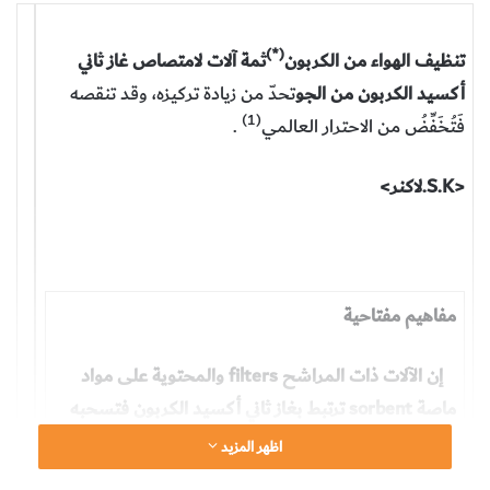
(*)
تنظيف الهواء من الكربون
ثمة آلات لامتصاص غاز ثاني
أكسيد الكربون من الجو
تحدّ من زيادة تركيزه، وقد تنقصه
(1)
فَتُخَفِّضُ من الاحترار العالمي
.
<S.K.لاكنر>
مفاهيم مفتاحية
إن الآلات ذات المراشح filters والمحتوية على مواد
ماصة sorbent ترتبط بغاز ثاني أكسيد الكربون فتسحبه
من الهواء.
اظهر المزيد