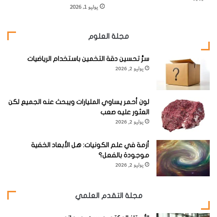
ي
لدراستها بعمق.
يوليو 1, 2026
ة
وتعمل أيضا على تطوير كشّاف أشعة تحت حمراء جديد للبحث
عن المزيد من السبريتس. وينبغي أن يساعد تليسكوب الفضاء
مجلة العلوم
جيمس ويب أيضا على العثور على الإجابات عند إطلاقه في عام
سرُّ تحسين دقة التخمين باستخدام الرياضيات
2018.
يوليو 2, 2026
ويقول ووسلي: «إن الباحثين المراقبين قد سبقونا بمراحل نحن
العلماء النظريين. إنهم يكتشفون اكتشافات جديدة أسرع بكثير
لون أحمر يساوي المليارات ويبحث عنه الجميع لكن
مما نستطيع وضع نموذج له أو شرحه نظريا.»
العثور عليه صعب
يوليو 2, 2026
website_oloom
العدد مايو - يونيو 2017
أزمة في علم الكونيات: هل الأبعاد الخفية
موجودة بالفعل؟
العلوم الطبيعية
فلك وعلم الكونيات
يوليو 2, 2026
مجلة التقدم العلمي