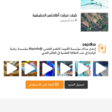
كيف غرقت أطلانتس الحقيقية
منذ أسبوعين
aspdkw
إحدى مراكز مؤسسة الكويت للتقدم العلمي
@kfasinfo
مؤسسة ريادية
قيادية في نشر الثقافة العلمية في العالم العربي
مي
الدولة لشؤون الش
من الأعماق نكتشف ومن الكتب نتعلّم
⁨ رجعنا! ما كنّا بعيد! مجهزين لكم كل جديد!⁩
تحميل المزيد
تابعنا على الانستقرام