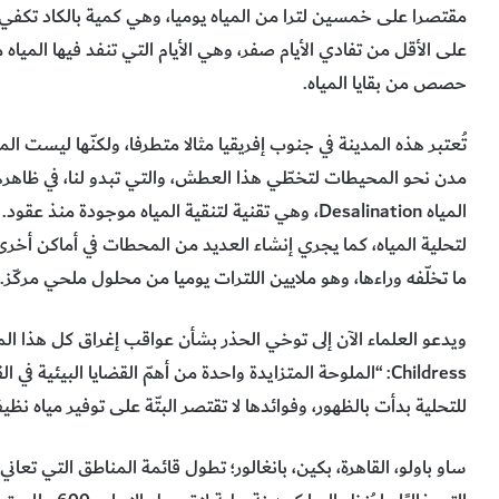
مقتصرا على خمسين لترا من المياه يوميا، وهي كمية بالكاد تك
على الأقل من تفادي الأيام صفر، وهي الأيام التي تنفد فيها المياه 
حصص من بقايا المياه.
تُعتبر هذه المدينة في جنوب إفريقيا مثالا متطرفا، ولكنّها ليست المك
مدن نحو المحيطات لتخطّي هذا العطش، والتي تبدو لنا، في ظاهره
المياه Desalination، وهي تقنية لتنقية المياه موج
لتحلية المياه، كما يجري إنشاء العديد من المحطات في أماكن أخرى
ما تخلّفه وراءها، وهو ملايين اللترات يوميا من محلول ملحي مركّز.
Childress: “الملوحة المتزايدة واحدة من أهمّ القضايا البيئي
للتحلية بدأت بالظهور، وفوائدها لا تقتصر البتّة على توفير مياه نظيف
ساو باولو، القاهرة، بكين، بانغالور؛ تطول قائمة المناطق التي تعان