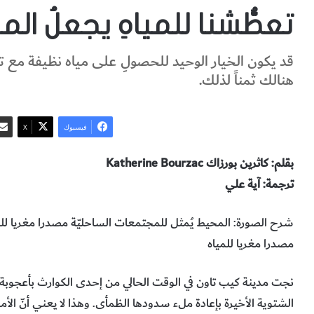
تعطُّشنا للمياهِ يجعلُ الم
قد يكون الخيار الوحيد للحصولِ على مياه نظيفة مع تن
هنالك ثمناً لذلك.
فيسبوك
‫X
بقلم: كاثرين بورزاك Katherine Bourzac
ترجمة: آية علي
شرح الصورة: المحيط يُمثل للمجتمعات الساحليّة مصدرا مغريا لل
مصدرا مغريا للمياه
نجت مدينة كيب تاون في الوقت الحالي من إحدى الكوارث بأعجوبة. 
الشتوية الأخيرة بإعادة ملء سدودها الظمأى. وهذا لا يعني أنّ الأمو