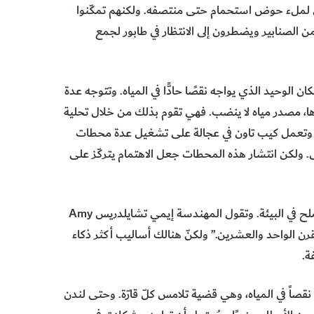
في لملء حوض استحمام حتى منتصفه. ولكنهم تمكّنوا
من الصنابير ويضطرون إلى الانتظار في طابور لجمع
ان الوحيد الذي يواجه نقصًا حادًّا في المياه. وتتوجه عدة
ا، مصدر مياه لا ينضب. فهي تقوم بذلك من خلال تحلية
ودة منذ عقود. وتعمل كيب تاون في عجالة على تشغيل عدة محطات
. ولكن انتشار هذه المحطات جعل الاهتمام يتركّز على
ويدعو العلماء الآن إلى توخي الحذر بشأن عواقب إغراق كل هذا الملح في البيئة. وتقول المهندسة إيمي تشايلدريس Amy
ة في القرن الواحد والعشرين.” ولكنّ هنالك أساليب أكثر ذكاء
ة.
ي نقصاً في المياه، وهي قضية تلامس كلّ قارّة. وحتى لندن