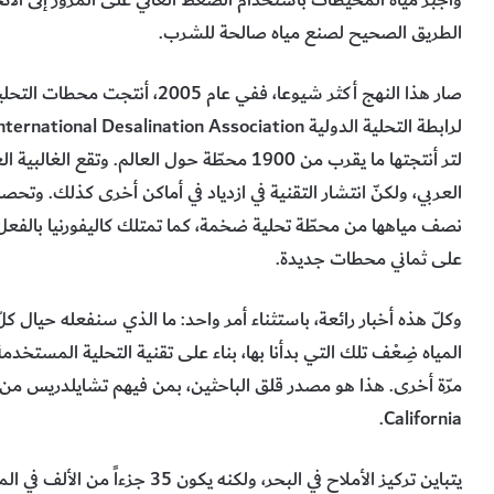
واَجبر مياه المحيطات باستخدام الضغط العالي على المرور إلى ا
الطريق الصحيح لصنع مياه صالحة للشرب.
صار هذا النهج أكثر شيوعا، ففي عام 
لتر أنتجتها ما يقرب من 1900 محطّة حول العالم
نصف مياهها من محطّة تحلية ضخمة، كما تمتلك كاليفورنيا بالفعل
على ثماني محطات جديدة.
وكلّ هذه أخبار رائعة، باستثناء أمر واحد: ما الذي سنفعله حيال 
المياه ضِعْف تلك التي بدأنا بها، بناء على تقنية التحلية المستخ
California.
يتباين تركيز الأملاح في البحر، ول