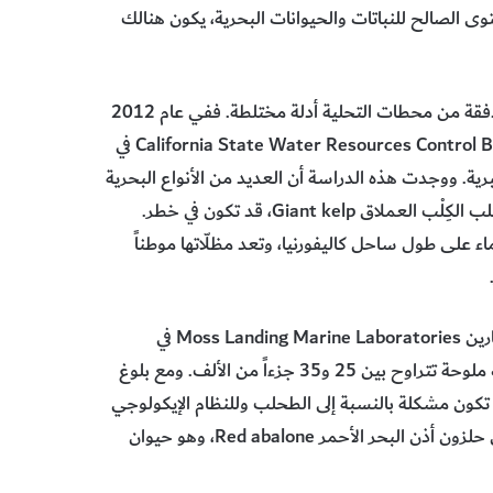
ستوى الصالح للنباتات والحيوانات البحرية، يكون هنالك
والأدلة الحالية حول ما يحدث للحياة المحيطة بالمياه المالحة المتدفقة من محطات التحلية أدلة مختلطة. ففي عام 2012
بحثت دراسة لمجلس ولاية كاليفورنيا لمراقبة الموارد المائية California State Water Resources Control Board في
رية. ووجدت هذه الدراسة أن العديد من الأنواع البحرية
قد تكون بخير في الملوحة الزائدة، ولكن بعض الأنواع المهمّة، كطحلب الكِلْب العملاق Giant kelp، قد تكون في خطر.
 على طول ساحل كاليفورنيا، وتعد مظلّاتها موطناً
ويقول مايكل فوستر Michael Foster من معامل موس لاندنج مارين Moss Landing Marine Laboratories في
كاليفورنيا إن طحلب الكِلْب العملاق يتكاثر بنجاح باهر في مستويات ملوحة تتراوح بين 25 و35 جزءاً من الألف. ومع بلوغ
نّ أيّ زيادة قد تكون مشكلة بالنسبة إلى الطحلب وللنظام الإيكولوجي
الذي يدعمه. كما توصّلت دراسة مجلس مراقبة المياه كذلك إلى أن حلزون أذن البحر الأحمر Red abalone، وهو حيوان