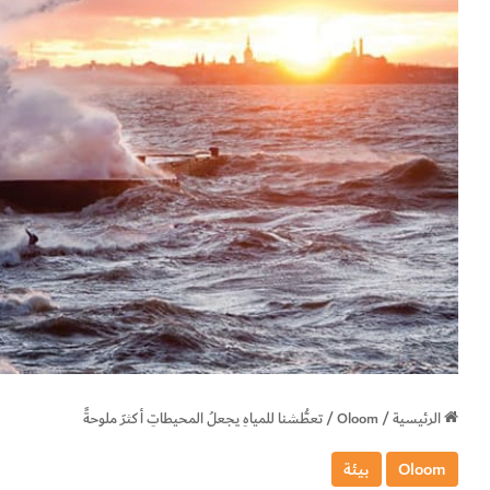
الرئيسية
/
Oloom
/
تعطُّشنا للمياهِ يجعلُ المحيطاتِ أكثرَ ملوحةً
Oloom
بيئة