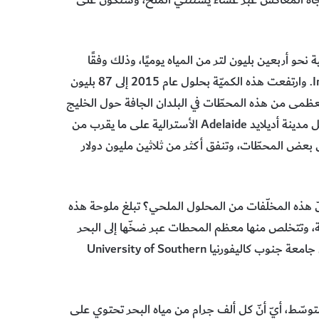
لاتجاه المعاكس عبر غشاء يستثني الملح، وستكون على
2005، أنتجت محطات التحلية نحو أربعين بليون لتر من المياه يوميًا، وذلك وفقًا
لرابطة التحلية الدولية International Desalination Association. وارتفعت هذه الكميّة بحلول عام 2015 إلى 87 بليون
. وتقع الغالبية العظمى من هذه المحطّات في البلدان الجافة حول الخليج
العربي، ولكنّ انتشار التقنية في ازدياد في أماكن أخرى كذلك. وتحصل مدينة أديلايد Adelaide الأسترالية على ما يقرب من
 بعض المحطّات، وتنفق أكثر من ثلاثين مليون دولار
كلّ هذه المخلّفات من المحلول الملحي؟ تبلغ ملوحة هذه
دمة، وتتخلص منها معظم المحطات عبر ضخّها إلى البحر
مرّة أخرى. هذا هو مصدر قلق الباحثين، بمن فيهم تشايلدريس من جامعة جنوب كاليفورنيا University of Southern
كنه يكون 35 جزءاً من الألف في المتوسّط، أيّ أنّ كل ألف جرام من مياه البحر تحتوي على