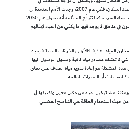
ُنظر إليها كمدينة رطبة لا تحصل إلا على 600 ملليمتر من الأمطار سنويًا، ويُحتمل أن تواجه مشكلات في
الإمداد بحلول عام 2025. ومن المحتّم أن تتفاقم الأمور مع تنامي عدد السكان، ففي عام 2007، وجدت الأمم المتحدة أن
نحو 1.6 بليون شخص يفتقرون إلى البنية التحتية الكافية لتزويدهم بمياه الشرب، كما تتوقّع المنظّمة أنه بحلول عام 2050
ون في مناطق لا يوجد فيها ما يكفي من المياه لإبقائهم
ن المياه العذبة، كالأنهار والخزانات الممتلئة بمياه
كن التي لا تمتلك مصادر مياه كافية ويسهل الوصول اليها
حل هذه المشكلة هو إعادة تدوير مياه الصرف على نطاق
، كالمحيطات أو البحيرات المالحة.
ويمكننا مثلا تبخير المياه من مكان معين وتكثيفها في
اءة من حيث استخدام الطاقة هي التناضح العكسي