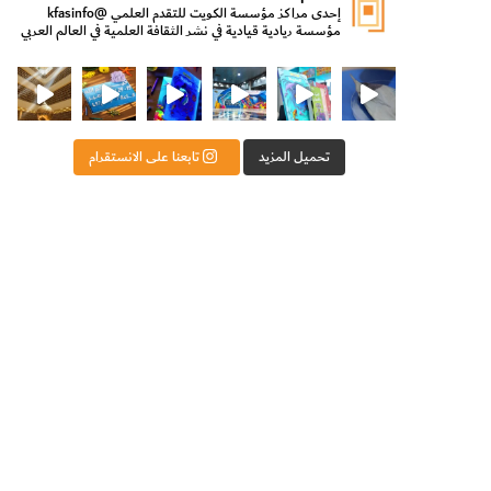
إحدى مراكز مؤسسة الكويت للتقدم العلمي
@kfasinfo
مؤسسة ريادية قيادية في نشر الثقافة العلمية في العالم العربي
ت للتقدم العلمي
ثقافة ووزير الدولة لشؤون الش
من الأعماق نكتشف ومن الكتب نتعلّم
⁨ رجعنا! ما كنّا بعيد! مجهزين لكم كل جديد!⁩
تحميل المزيد
تابعنا على الانستقرام