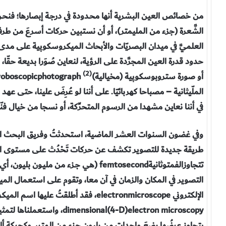
من خصائص العين البشرية أنها محـدودة في درجـة إبصارها؛ فنحـن 
الشَّعرة (جزء من المليمتر)، أو أن نستبين حركات أسرعَ من طرفة ا
العلميَّ في ميدان البصريّات والأبحاث الميكروسكوپية على مدى الأل
(2)
أو صورة ستروبوسكوپية (مخيالية)
الملّيثانية – مصباحا كهربائيّا. على أننا لو عُرِضَ علينا، حتى عهد
في أننا نعاين مشهدا من الرسوم المتحرِّكة، أو نسجا من خيال فنّ
وفي غضون السنوات العشر الماضية، استحدثتُ وفريق البحث الذ
طريقة جديدة للتصوير تكشف عن حركات تَحْدُث على مستوى الذر
التصوير في المكان والزمان في آن معا، وتقوم على استعمال ال
dimensional(4-D)electron microscopy، واستعملناها لتمثيل ظـواهر كاهتـزازِ كوابيل
يتجاوز عرضُها بضعَ واحدات من بليون جزء من المتر، وكحركةِ ألوا