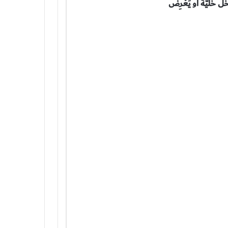
خل خليَّة أو يَعْرِض