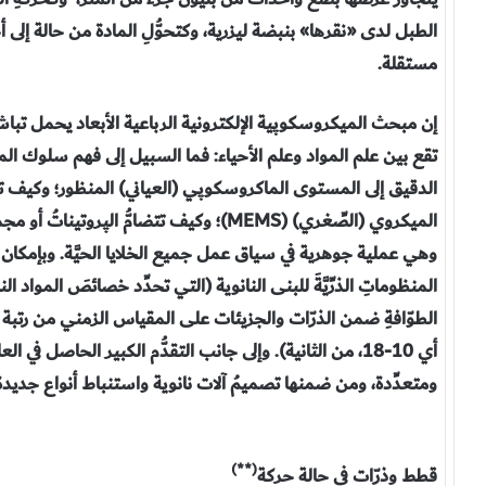
الطبل لدى «نقرها» بنبضة ليزرية، وكتحوُّلِ المادة من حالة إلى 
مستقلة.
إن مبحث الميكروسكوپية الإلكترونية الرباعية الأبعاد يحمل تباشير
تقع بين علم المواد وعلم الأحياء: فما السبيل إلى فهم سلوك المو
الميكروي (الصِّغري) (MEMS)؛ وكيف تتضامُّ ال
وهي عملية جوهرية في سياق عمل جميع الخلايا الحيَّة. وبإمكان ا
المنظوماتِ الذرِّيَّةَ للبن‍ى النانوية (التي تحدِّد خصائصَ المواد ا
أي 10-18، من الثانية). وإلى جانب التقدُّم الكبير الحاصل
ومتعدِّدة، ومن ضمنها تصميمُ آلات نانوية واستنباط أنواع جديدة
(**)
قطط وذرّات في حالة حركة