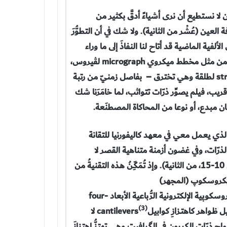
لا نستطيع أن نرى أشياءً أدقَّ بكثير من
لعين (عُشْر من الثانية). ولا شك في أن التطوُّرَ
فية الماضية قد أتاح لنا النفاذَ إلى ما وراء
حدود قدرة العين المجرَّدة على الرؤية، لنعاين صُوَرا بديعة حقّا، من مثل مخطط ميكروي micrograph لڤيروس،
stroboscopicphotograph لطلقة وهي تخترق – بفاصل زمنيّ من رتبة
 قريب، فيلم يصوِّر ذرّات تتواثب، لما خامَرَنا شك
ان مبدع، أو نوعا من المحاكاة المصطنَعة.
ي يعمل معي في معهد كاليفورنيا للتقانة
ّات، وفي غضون أزمنة متناهية القصر لا
تتجاوزالفمتوثانيةfemtosecond (هي جـزء من مليـون بليون، أي 10-15، من الثانية). وإذ تُمَكّـِنُ هـذه التقنيةُ من
ميكروسكوپ (المجهر)
الإلكتروني electronmicroscope، فقد أطلقتُ عليها اسم الميكروسكوپية الإلكترونية الرُّباعية الأبعاد four-
(3)
cantilevers لا
ح ذرّات الكربون في الگرافيت وهي تهتزُّ اهتزازَ