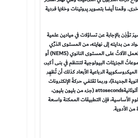
أخرى. وقمنا أيضا بتصوير پروتينات وخلايا فردية
َ تؤْذِن بالإجابة عن تساؤلات في ميادين علمية
اد من بدايته إلى نهايته، من المستوى الذرِّي
الدقيق إلى المستوى الماكروسكوپي (العياني) المنظور؛ وكيف تعمل الآلاتُ على المستوى النانوي (NEMS) أو
پروتيناتُ أو مجموعاتُ الجزيئات البيولوجية لتنتظم في بنى أكبر،
لميكروسكوپية الرباعية الأبعاد كذلك أن تُظهِر
لنانوية الجديدة)، وربما تقتفي حركةَ الإلكترونات
الطوّافةِ ضمن الذرّات والجزيئات على المقياس الزمني من رتبة آتوثانيةattoseconds (جزء من بليون بليون،
 في العلوم الأساسية، فإن التطبيقات الممكنة واسعة
 من الأدوية.