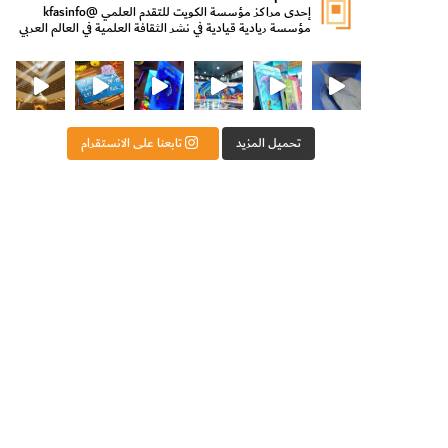
إحدى مراكز مؤسسة الكويت للتقدم العلمي
@kfasinfo
مؤسسة ريادية قيادية في نشر الثقافة العلمية في العالم العربي
ت للتقدم العلمي
ثقافة ووزير الدولة لشؤون الش
من الأعماق نكتشف ومن الكتب نتعلّم
⁨ رجعنا! ما كنّا بعيد! مجهزين لكم كل جديد!⁩
تحميل المزيد
تابعنا على الانستقرام