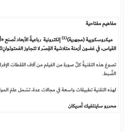
مفاهيم مفتاحية
(1)
ميكروسكوپية (مجهرية)
إلكترونية رباعيةُ الأبعاد تَصنع 
القياس، في غضون أزمنة متلاشية القِصـَر لا تتجـاوز الفمتوثـوانِ10-15 من الثانية.
تصوغ هذه التقنيةُ كلَّ صورة من الفيلم من آلاف اللقطات الإفراد
الضَّبط.
لهذه التقنية تطبيقات واسعة في مجالات عدة، تشمل علمَ المواد 
محررو ساينتفيك أمريكان