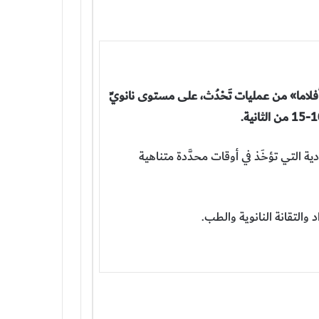
«أفلاما» من عمليات تَحْدُث، على مستوى نانويِّ
ية التي تؤخَذ في أوقات محدَّدة متناهية
والتقانة النانوية والطب.