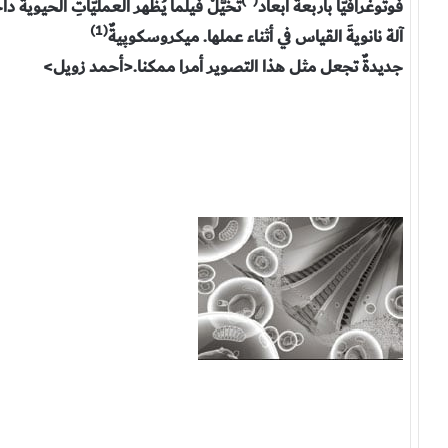
(*)
فوتوغرافيّا بأربعة أبعاد
تخيَّلْ فيلما يُظهر العمليّاتِ الحيويةَ دا
(1)
آلة نانويةَ القياس في أثناء عملها. ميكروسكوپيةٌ
جديدةٌ تجعل مثل هذا التصوير أمرا ممكنا.
<أحمد زويل>