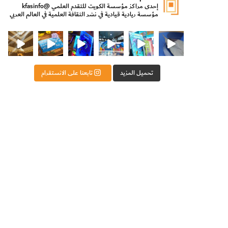
إحدى مراكز مؤسسة الكويت للتقدم العلمي
@kfasinfo
مؤسسة ريادية قيادية في نشر الثقافة العلمية في العالم العربي
ت للتقدم العلمي
ثقافة ووزير الدولة لشؤون الش
من الأعماق نكتشف ومن الكتب نتعلّم
⁨ رجعنا! ما كنّا بعيد! مجهزين لكم كل جديد!⁩
تحميل المزيد
تابعنا على الانستقرام