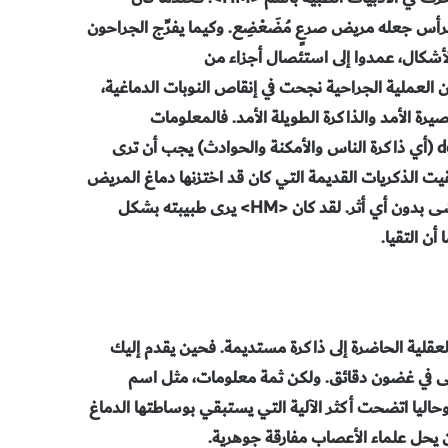
لرأس جعله مريض صرعٍ مُضَعْضِع. وكيما يفرِّج الجراحون
أشكال، عمدوا إلى استئصال أجزاء من
 له. صحيح إن العملية الجراحية نجحت في إنقاص النوبات الدماغية،
ة الأمد والذاكرة الطويلة الأمد. فالمعلومات
المخصصة لما يُعرف باسم الذاكرة التقريرية declarative memory (أي ذاكرة الناس والأمكنة والحوادث) يجب أن ترى
أن يتم تسجيلها في قشرة المخ cortex. ولذلك بقيت الذكريات القديمة التي كان قد اختزنها دماغ المريض
<HM>، واضحة. أما خبراته الحاضرة جميعها، فإنها سرعان ما تتلاشى بدون أي أثر. لقد كان <HM> يرى طبيبته بشكل
أن التقيا.
العقلية الحاضرة إلى ذاكرة مستديمة. فحين يقدم إليك
شى في غضون دقائق. ولكن ثمة معلومات، مثل اسم
وحاليا اتضحت أكثر الآلية التي يستبقي بوساطتها الدماغ
ن يحل علماء الأعصاب مفارقة جوهرية.