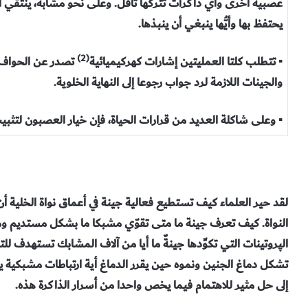
عصبية أخرى وأي ذاكرات تتركها تأفُل. وعلى نحو مشابه، ينتقي ا
يحتفظ بها وأيُّها ينبغي أن ينبذها.
(2)
▪ تتطلب كلتا العمليتين إشارات كهركيميائية
تصدر عن الحواف ا
والجينات اللازمة لرد جواب رجوعا إلى النهاية الخلوية.
▪ وعلى شاكلة العديد من قرارات الحياة، فإن خيار العصبون لتثبيت ار
لقد حير العلماء كيف تستطيع فعالية جينة في أعماق نواة الخلية 
النواة. كيف تعرف جينة ما متى تقوّي مشبكا ما بشكل مستديم 
الپروتينات التي تكوِّدها جينةٌ ما أيا من آلاف المشابك تستهدف لل
تشكل دماغ الجنين ونموه حين يقرر الدماغ أية ارتباطات مشبكية ي
إلى حل مثير للاهتمام فيما يخص واحدا من أسرار الذاكرة هذه.