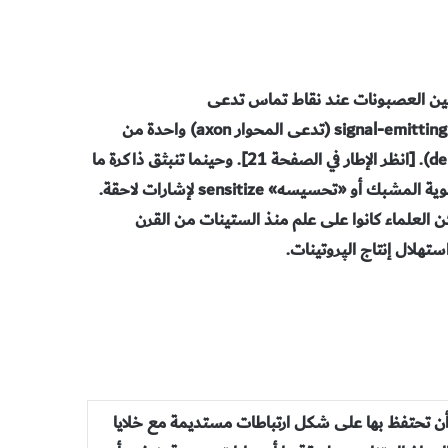
ات بين العصبونات عند نقاط تماس تدعى
مشابك synapses، حيث تقابل استطالة عصبون مُصْدِر للإشارات signal-emitting (تدعى المحوار axon) واحدة من
عشرات أصابع عصبون مجاور مستقبل (تدعى التغصّنات dendrites). [انظر الإطار في الصفحة 21]. وحينما تنبثق ذاكرة ما
قصيرة الأمد يكون تنبيه stimulationالمشبك كافيا في مستواه لتقوية المشبك أو «تحسيسه» sensitize لإشارات لاحقة.
ن العلماء كانوا على علم منذ الستينات من القرن
 أن تحتفظ بها على شكل ارتباطات مستديمة مع خلايا