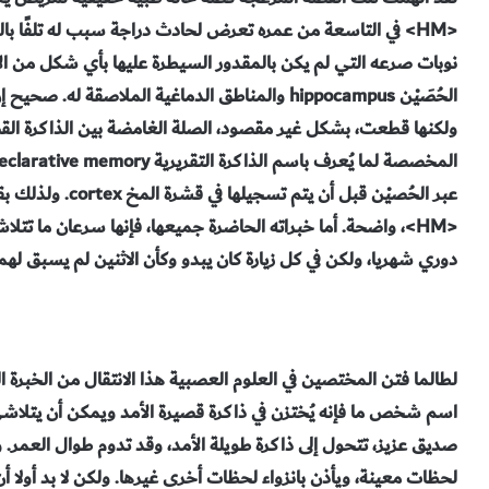
<HM> في التاسعة من عمره تعرض لحادث دراجة سبب له تلفًا با
نوبات صرعه التي لم يكن بالمقدور السيطرة عليها بأي شكل من ال
الحُصَيْن hippocampus والمناطق الدماغية الملاصقة
ولكنها قطعت، بشكل غير مقصود، الصلة الغامضة بين الذاكرة القصير
عبر الحُصيْن قبل 
دوري شهريا، ولكن في كل زيارة كان يبدو وكأن الاثنين لم يسبق لهما 
لطالما فتن المختصين في العلوم العصبية هذا الانتقال من الخبرة 
اسم شخص ما فإنه يُختزن في ذاكرة قصيرة الأمد ويمكن أن يتلا
صديق عزيز، تتحول إلى ذاكرة طويلة الأمد، وقد تدوم طوال العمر. 
لحظات معينة، ويأذن بانزواء لحظات أخرى غيرها. ولكن لا بد أولا أ