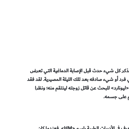
 <ليونارد> أن يتذكر كل شيء حدث قبل الإصابة الدماغية التي تعرض
ي فرد أو شيء صادفه بعد تلك الليلة المصيرية. لقد فقد
 <ليونارد> للبحث عن قاتل زوجته لينتقم منه؛ ونظرا
 على جسمه.
لقد ألهمت تلك القصة المزعجة قصة حالة طبية حقيقية لمريض يعرف في الأدبيات الطبية باسم <HM>. فعندما كان