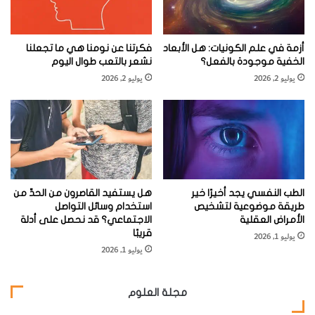
طلبنا إلى المجيبين أن يسجلوا درجة ثقتهم
بالمجموعات المختلفة من الناس، بدءا من الدرجة 1 (لا
أثق إطلاقا) وصولا إلى الدرجة 5 (أثق بقوة). وكانت
أزمة في علم الكونيات: هل الأبعاد
فكرتنا عن نومنا هي ما تجعلنا
الخفية موجودة بالفعل؟
نشعر بالتعب طوال اليوم
النتيجة أن جاء العلماء على رأس قائمة الموثوق بهم.
يوليو 2, 2026
يوليو 2, 2026
وعندما طلبنا إليهم ذِكْرَ المواضيع التي يثق الناس بما
يقوله العلماء العاملون فيها، تبين أن ثلاثة مواضيع (من
المفاجىء أنها تضمنت موضوع النشوء
والتطور(evolution) حصلت على أصوات تجاوز عددها
عدد أصوات الواثقين بجميع المواضيع العلمية الأخرى
الطب النفسي يجد أخيرًا خير
هل يستفيد القاصرون من الحدِّ من
مجتمعة.
طريقة موضوعية لتشخيص
استخدام وسائل التواصل
الأمراض العقلية
الاجتماعي؟ قد نحصل على أدلة
قريبًا
يوليو 1, 2026
يوليو 1, 2026
من الذي تُولِّيه نموذجيا ثقتك بأنه يزودك بمعلومات
دقيقة عن مواضيع مهمة تتعلق بالمجتمع؟
مجلة العلوم