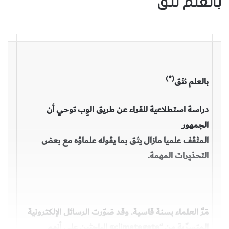
بالعلم نثق
(*)
بالعلم نثق
دراسة استطلاعية للقراء عن طريق الوِب توحي أن
الجمهور
المثقف علميا مازال يثق بما يقوله علماؤه مع بعض
التحذيرات المهمة.
مَرَّ العلماء بسنة قاسية. وقد صَوّرت الرسائل الإلكترونية
المتسرِّبة من “climategate» الباحثين على أنهم