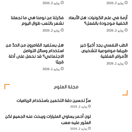
ل
ء
يوليو 2, 2026
يوليو 2, 2026
أي الاشتباه بالثعالب والدينغو والخنازير الوحشية وحتى خلفيات
أ
س
و
و
الوالابي. لكن هناك عددا قليلا من الحالات من الصعب إنكاره. وقد
أزمة في علم الكونيات: هل الأبعاد
فكرتنا عن نومنا هي ما تجعلنا
ر
ء
أدلى بواحدة من تلك المشاهدات بريان هوبس Brian Hobbs،
الخفية موجودة بالفعل؟
نشعر بالتعب طوال اليوم
ك
ا
يوليو 2, 2026
يوليو 2, 2026
ي
؟
عامل السياحة من قبيلة البوشمان من ذوي الخبرة من كوينزلاند.
د
وفي إحدى ليالي عام 1983، أثناء التخييم في شبه جزيرة كيب يورك
أ
الطب النفسي يجد أخيرًا خير
هل يستفيد القاصرون من الحدِّ من
ك
بأقصى شمال الولاية، شاهد مرتين مجموعة من أربعة حيوانات
طريقة موضوعية لتشخيص
استخدام وسائل التواصل
ل
الأمراض العقلية
الاجتماعي؟ قد نحصل على أدلة
تشبه الكلاب ذات ذيول سميكة وشعر قصير وخطوط على
اً
قريبًا
يوليو 1, 2026
جانبيها. وقال: “لم أر شيئا مثلها من قبل، في أي وقت مضى.”
يوليو 1, 2026
احتفظ هوبس بهذا السر لنفسه لمدة 34 عاما. ولكن في وقت
مجلة العلوم
سابق من هذا العام، مدفوعا بتقرير سمعه عبر محطة الإذاعة
سرُّ تحسين دقة التخمين باستخدام الرياضيات
المحلية حول إمكانية نفي انقراض الثيلاسين، اتصل بالمحطة،
يوليو 2, 2026
وسجلوا معه مقابلة عرض فيها الكشف عن موقع المشاهدة لأي
لون أحمر يساوي المليارات ويبحث عنه الجميع لكن
شخص جاد بالتحقيق.
العثور عليه صعب
وهنا يدخل لورانس القصة. فبصفته ضيفا متكررا على المحطة،
يوليو 2, 2026