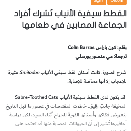
Oloom
أحياء
القطط سيفية الأنياب تُشرك أفراد
الجماعة المصابين في طعامها
بقلم: كون باراس
Colin Barras
ترجمة: مي منصور بورسلي
شرح الصورة: كانت أسنان القط سيفي الأنياب
Smilodon
مثيرة
للإعجاب إلا أنها معرّضة للإصابة.
قد يكون لدى القطط سيفية الأنياب Sabre-Toothed Cats
المخيفة جانبٌ رقيق. خاطرت المفترسات في عصور ما قبل التاريخ
بتعريض فكاكها وأسنانها القوية للجراح أثناء الصيد، لكن دراسة
أحافيرها تُشير إلى أنّ الحيوانات المصابة منها قد تعتمد على