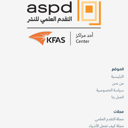
القطط سيفية الأنياب لم تَنْفَق بسبب إصاباتها بل تعايشت معها.
“إنه يعطي صورة أكثر ثراء للبقاء البيولوجيا خلال حياة الحيوانات.”
website_oloom
العدد يناير - فبراير 2019
العلوم الطبيعية
علم الأحياء التطوري
الموقع
الرئيسية
من نحن
سياسة الخصوصية
اتصل بنا
مجلات
مجلة التقدم العلمي
مجلة كيف تعمل الأشياء