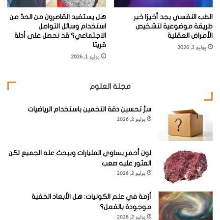
أمريكي. كما أن تصنيع المواد المستهدفة Target material
بطيء أيضاً، إذ صنع زملاؤنا في الولايات المتحدة 22 ملغم فقط
الطب النفسي يجد أخيرًا خير
هل يستفيد القاصرون من الحدِّ من
طريقة موضوعية لتشخيص
استخدام وسائل التواصل
من المادة المستهدفة بيركيليوم Berkelium -العنصر رقم 97 في
الأمراض العقلية
الاجتماعي؟ قد نحصل على أدلة
الجدول الدوري- بعد سنة كاملة من قصف النيوترونات Neutron
قريبًا
يوليو 1, 2026
يوليو 1, 2026
bombardmen في المفاعل النووي Nuclear reactor.
كم من الوقت تستمر هذه العناصر الثقيلة بالبقاء؟
مجلة العلوم
سرُّ تحسين دقة التخمين باستخدام الرياضيات
أطول مدة كانت للنظير المُصنع للعنصر 112 فإن عمر النصف
يوليو 2, 2026
Half-life كان 29 ثانية، أما العنصر 114 فإن عمر النصف له 2.6
ثانية، والعنصر 116 يستغرق تقريباً 60 ملي ثانية Millisecond.
لون أحمر يساوي المليارات ويبحث عنه الجميع لكن
أما العنصر 118 فيبقى تقريباً لمدة 0.9 ملي ثانية، ثم يتزايد عدم
العثور عليه صعب
استقرارها. وكلما زادت هذه العناصر الثقيلة في الحجم صار
يوليو 2, 2026
تصنيعها أصعب.أما بالنسبة إلى العنصر 118، فإننا نولِّد ما يقارب
أزمة في علم الكونيات: هل الأبعاد الخفية
من الذرة الواحدة فقط كل شهر.
موجودة بالفعل؟
يوليو 2, 2026