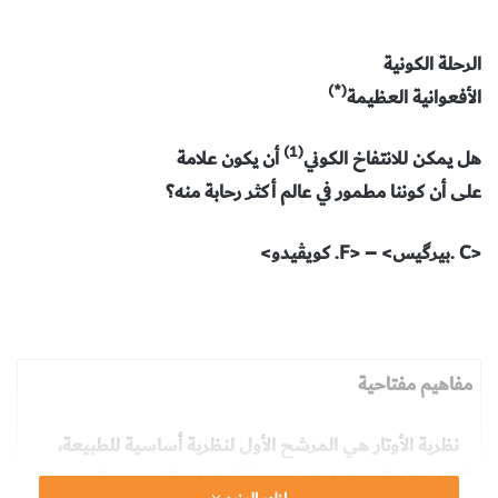
الرحلة الكونية
(*)
الأفعوانية العظيمة
(1)
هل يمكن للانتفاخ الكوني
أن يكون علامة
على أن كوننا مطمور في عالم أكثر رحابة منه؟
<C .بيرگيس> – <F. كويڤيدو>
مفاهيم مفتاحية
نظرية الأوتار هي المرشح الأول لنظرية أساسية للطبيعة،
لكنها تفتقر إلى اختبارات تجريبية. الانتفاخ الكوني هو الوصف