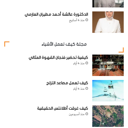
الدكتورة عائشة أحمد مطيران العازمي
منذ 4 أسابيع
مجلة كيف تعمل الأشياء
كيفية تحضير فنجان القهوة المثالي
منذ 4 أيام
كيف تعمل مصاعد التزلج
منذ 4 أيام
بيد أنه من الممكن أن تكون بعض الأكوان المتوازية منفصلة عنا،
ومع ذلك يمكنها التفاعل مع كوننا؛ وفي هذه الحالة، بوسعنا تحري
كيف غرقت أطلانتس الحقيقية
تأثيراتها المباشرة. وما جذب انتباه الكوسمولوجيين إلى احتمال
منذ أسبوعين
وجود تلك العوالم هو نظرية الأوتار string theory، التي تُعد