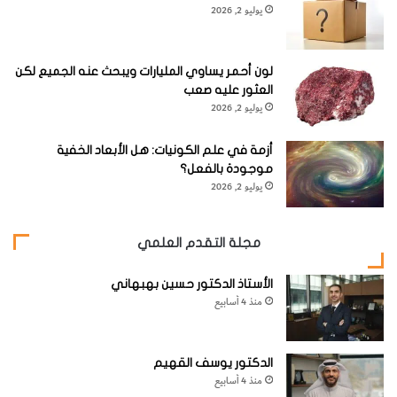
يوليو 2, 2026
من فضاء أرحب، له أبعاد أكثر من الأبعاد الثلاثة التي نراها
مباشرة. وقد تكون الأبعاد الأخرى ميكروية في حجومها (أو إنه
يصعب اختراقها)، أو مضغوطة جدا لتتخذ ما يسمى فضاء
لون أحمر يساوي المليارات ويبحث عنه الجميع لكن
العثور عليه صعب
كالابي-ياو Calabi-Yau Space. قد يكون الكون الذي يمكن
يوليو 2, 2026
رصده موجودا على غشاء، وواقعا في طرف نتوء (يسميه
الفيزيائيون بلعوما throat)، أو مكونا جزءا من غشاء ملتف
أزمة في علم الكونيات: هل الأبعاد الخفية
موجودة بالفعل؟
حول مقابض شبيهة بفنجان للشاي.
يوليو 2, 2026
مجلة التقدم العلمي
الأستاذ الدكتور حسين بهبهاني
منذ 4 أسابيع
الدكتور يوسف القهيم
منذ 4 أسابيع