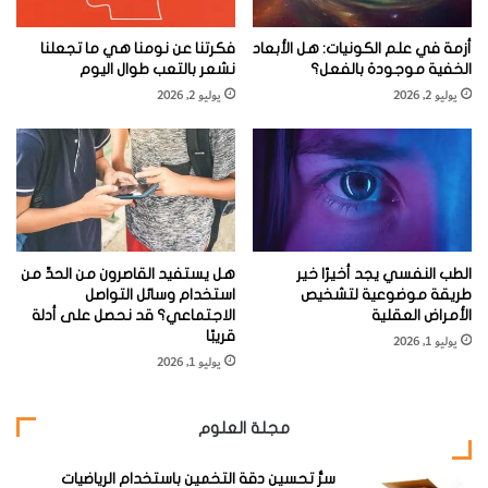
إلى حد ما يمكنك الإحساس به في معدتك: خلال حركة الأكوان
أزمة في علم الكونيات: هل الأبعاد
فكرتنا عن نومنا هي ما تجعلنا
عبر الأبعاد الإضافية في الفضاء (وهذا مبين هنا بأسلوب متميز).
الخفية موجودة بالفعل؟
نشعر بالتعب طوال اليوم
فهي قد تتوسع حجما، وهذا يولد أسرارا كوسمولوجية كثيرة.
يوليو 2, 2026
يوليو 2, 2026
تحذير: إذا رغبت في القيام بالجولة الكونية، فيجب أن يكون
-18
طولك أقل من 10
متر.
الطب النفسي يجد أخيرًا خير
هل يستفيد القاصرون من الحدِّ من
طريقة موضوعية لتشخيص
استخدام وسائل التواصل
الأمراض العقلية
الاجتماعي؟ قد نحصل على أدلة
قريبًا
يوليو 1, 2026
[الأساسيات]
يوليو 1, 2026
(**)
عدة أكوان في كون واحد
مجلة العلوم
وفقا لنظرية الأوتار، فإن كوننا القابل للرصد يمثل جزءا صغيرا
سرُّ تحسين دقة التخمين باستخدام الرياضيات