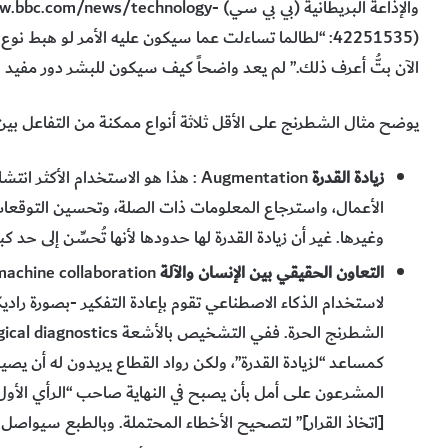
والإذاعة البريطانية (بي بي سي) echnology
42251535): “لطالما تساءلت عما سيكون عليه الأمر لو ه
الآن بتُّ أعرف ذلك.” لم يعد واضحاً كيف سيكون للبشر دور مفيد ف
يوضح مثال الشطرنج على الأقل ثلاثة أنواع ممكنة من التفاعل بين ا
زيادة القدرة
Augmentation : هذا هو الاستخدام الأكث
الأعمال، واسترجاع المعلومات ذات الصلة، وتحسين التوقعات 
وغيرها. غير أن زيادة القدرة لها حدودها لأنها تُحسِّن إلى حد ك
التعاون الحقيقي بين الإنسان والآلة
لاستخدام الذكاء الاصطناعي تقوم بإعادة التفكير -بصورة راديك
[اتخاذ القرار]” لتصحيح الأخطاء المحتملة. وبالطبع سيواصل الأط