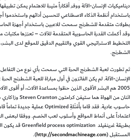
ديناميكيات الإنسان-الآلة ووفر أفكاراً مثيرة للاهتمام يمكن تطبيقها 
باستخدام أنظمة الذكاء الاصطناعي لتحسين أدائهم واستخدموا أج
بطولات متقدمة للشطرنج سمحت للاعبين باستخدام أجهزة الحاسوب 
وقد أكملت القدرة الحاسوبية المتقدمة للآلات – تعززها مكتبات من
التخطيط الاستراتيجي القوي والتقييم الدقيق للموقع لدى البشر،
الشطرنج.
ثم تطورت لعبة الشطرنج الحرة التي سمحت بأي نوع من التفاعل بي
2005 هم البشر الأقوى الذين حظوا بمساعدة الآلات، أو أقوى ال
حاسوب عادية. فقد قاما بأَمْثَلةِ zed
اعتماداً على أنماط المواقع وأسلوب لعب الخصم. ووفقا لبعض العلم
المستقبل (
http://secondmachineage.com
).