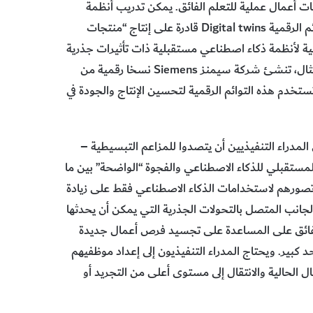
عل تطبيقات أعمال عملية للتعلم الفائق. يمكن تدريب أنظمة
الحاسوب على نماذج افتراضية لبيئة معينة. ومثل هذه التوائم الرقمية Digital twins قادرة على إنتاج “منتجات
لية لأنظمة ذكاء اصطناعي مستقبلية ذات تأثيرات جذرية
في تطوير وتصميم منتجات ومصانع حقيقية. وعلى سبيل المثال، تنشئ شركة سيمنز Siemens نسخا رقمية من
تخدم هذه التوائم الرقمية لتحسين الإنتاج والجودة في
المدراء التنفيذيين أن يتصدوا للمزاعم التبسيطية –
ر المستقبلي للذكاء الاصطناعي والفجوة “الواضحة” بين ما
ر تصورهم لاستخدامات الذكاء الاصطناعي فقط على زيادة
ي الجانب المتصل بالتحولات الجذرية التي يمكن أن يحدثها
لفائق على المساعدة على تجسيد فرص أعمال جديدة
د كبير. ويحتاج المدراء التنفيذيون إلى إعداد موظفيهم
مال الحالية والانتقال إلى مستوى أعلى من التجريد أو