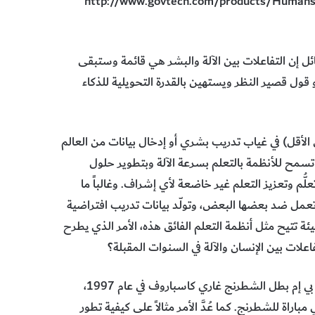
م البشر الأفكار وبيانات التدريب http://www.govtech.com/products/Humans-Need-to-
ائل إن التفاعلات بين الآلة والبشر هي قائمة وستبقى
هو قول قصير النظر ويستهين بالقدرة التحويلية للذكاء
 الأقل) في غياب تدريب بشري أو إدخال بيانات من العالم
لحقيقي. وهذه العملية المعروفة بالتعلُّم الفائق Hyperlearning تسمح للأنظمة بالتعلم بسرعة الآلة وبتطوير حلول
ّم وتعزيز التعلم غير خاضعة لأي إشراف. وغالباً ما
عمل ضد بعضها البعض، وتولّد بيانات تدريب افتراضية
ة تتيح مثل أنظمة التعلم الفائق هذه، الأمر الذي يطرح
اعلات بين الإنسان والآلة في السنوات المقبلة؟
عندما هزم حاسوب ديب بلوDeep Blue الذي طورته مجموعة آي بي إم بطل الشطرنج غاري كاسباروف في عام 1997،
اراة للشطرنج. كما عُدَّ الأمر مثالاً على كيفية تطور