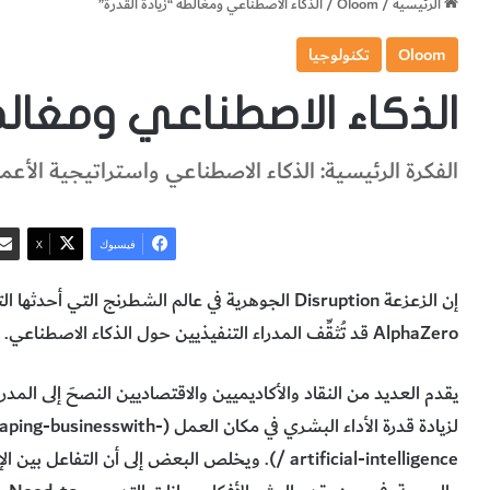
الرئيسية
/
Oloom
/
الذكاء الاصطناعي ومغالطة “زيادة القدرة”
Oloom
تكنولوجيا
الذكاء الاصطناعي ومغالط
الفكرة الرئيسية: الذكاء الاصطناعي واستراتيجية الأعم
فيسبوك
‫X
إن الزعزعة Disruption الجوهرية في عالم الشطرنج التي أحدثها التعلُّم الفائقHyperlearning
AlphaZero قد تُثقِّف المدراء التنفيذيين حول الذكاء الاصطناعي.
لزيادة قدرة الأداء البشري في مكان
artificial-intelligence /). ويخلص البعض إلى أن ا