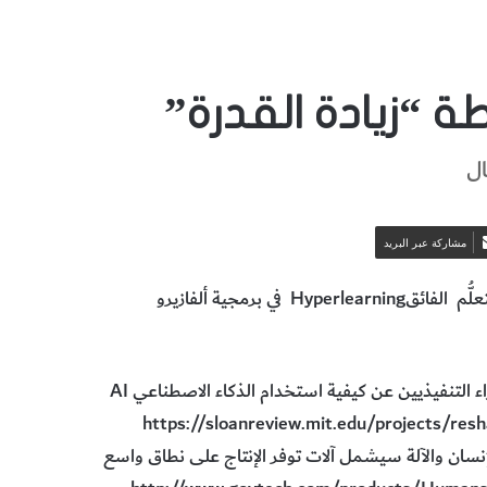
ة “زيادة القدرة”
ال
مشاركة عبر البريد
في برمجية ألفازيرو
يقدم العديد من النقاد والأكاديميين والاقتصاديين النصحَ إلى المدراء التنفيذيين عن كيفية استخدام الذكاء الاصطناعي AI
 العمل (https://sloanreview.mit.edu/projects/reshaping-businesswith-
لتفاعل بين الإنسان والآلة سيشمل آلات توفر الإنتاج على نطاق واسع