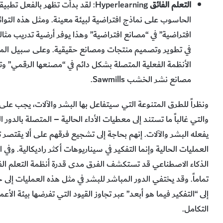
التعلم الفائق
Hyperlearning: لقد بدأت تظهر بالف
افتراضية” في “مصانع افتراضية” وهذا يوفر أرضية تدريب مثا
الأنظمة الفعلية المتصلة بشكل دائم في “مصنعها الرقمي” وتس
مصانع نشر الخشب Sawmills.
ونظراً للطرق المتنوعة التي سيتفاعل بها البشر والآلات، يجب على 
والتي غالباً ما تستند إلى معطيات الأداء الحالية – المتصلة بالدو
يفعله البشر والآلات. إنهم بحاجة إلى تشجيع فرقهم على ألا يقتص
العمليات الحالية وإنما التفكير في سيناريوهات أكثر راديكالية. وف
الذكاء الاصطناعي قد تستكشف الفرق مدى قدرة أنظمة التعلم ا
تماماً. وقد يختفي الدور المباشر للبشر في مثل هذه العمليات إلى ح
إلى “التفكير فيما هو أبعد” عبر تجاوز القيود التي تفرضها بيئة الأع
التكامل.