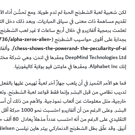
لكن شعبية لعبة الشطرنج الحرة لم تدم طويلا. ومع تحسُّن أداء الآل
بجدارة على أقوى حواسيب الشطرنج (
36/alpha-zeros-alien-
chess-shows-the-powerand- the-peculiarity-of-ai/
. وألف
DeepMind Technologies Ltd ومقرها في لند
إنك Alphabet Inc. ومقرها في ماونتن فيو بولاية كاليفورنيا.
فما هو الأمر المُميز في أن يلعب جهازٌ آخر لعبةً تهيمن عليها بالفعل
تدريب نظامي من قبل البشر وإنما فقط قواعد لعبة الشطرنج. وتع
خارجية، مثل معلومات عن ألعاب نموذجية. والأهم من ذلك أن أسلو
البشر. وعلى الرغم م
التقليدي على