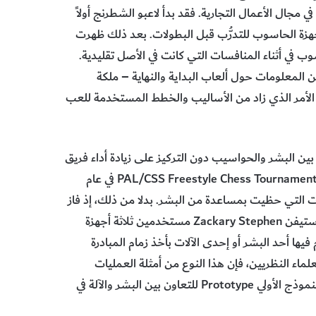
في مجال الأعمال التجارية. فقد بدأ لاعبو الشطرنج أولاً
هزة الحاسوب للتدرُّب قبل البطولات. بعد ذلك ظهرت
في أثناء المنافسات التي كانت في الأصل تقليدية.
 المعلومات حول ألعاب البداية والنهاية – ملكة
 الأمر الذي زاد من الأساليب والخطط المستخدمة للعب
ن البشر والحواسيب دون التركيز على زيادة أداء فريق
الإنسان-الآلة. لم يكن الفائزون في أول مباراة للعبة الشطرنج الحرة PAL/CSS Freestyle Chess Tournament في عام
آلات التي حظيت بمساعدة من البشر. بدلا من ذلك، إذ فاز
اثنان من الهواة هما ستيفن كرامتون Steven Cramton وزاكاري ستيفن Zackary Stephen مستخدمين ثلاثة أجهزة
Optimi عملية جديدة تماماً قام فيها أحد البشر أو إحدى الآلات بأخذ زمام المبادرة
اء النظريين، فإن هذا النوع من أمثلة العمليات
بطريقة غرينفيلد Greenfield process optimization قد يكون النموذج الأولي Prototype للتعاون بين البشر والآلة في