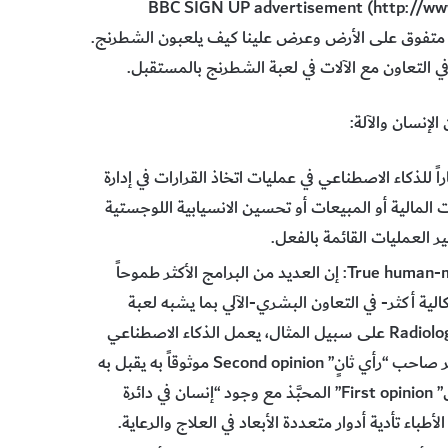
BBC SIGN UP advertisement (http://www.bbc.com/news/t-
بط نوع متفوق على الأرض وعرض علينا كيف يلعبون الشطرنج.
ي التعاون مع الآلات في لعبة الشطرنج بالمستقبل.
لإنسان والآلة:
ر انتشاراً للذكاء الاصطناعي في عمليات اتخاذ القرارات في إدارة
المالية أو المبيعات أو تحسين الانسيابية اللوجستية
بير العمليات القائمة بالفعل.
True human-machine collaboration: إن العديد من البرامج الأكثر طموحاً
الية أكثر- في التعاون البشري-الآلي بما يشبه لعبة
الشطرنج الحرة. ففي التشخيص بالأشعة Radiological diagnostics على سبيل المثال، يعمل الذكاء الاصطناعي
كمساعد “لزيادة القدرة”، ولكن رواد القطاع يريدون له أن يصير صاحب “رأي ثانٍ” Second opinion موثوقاً به يقبل به
المشرعون على أمل بأن يصبح في النهاية صاحب “الرأي الأول” First opinion” المحبَّذ مع وجود “إنسان في دائرة
باء تأدية أدوار متعددة الأبعاد في العلاج والرعاية.