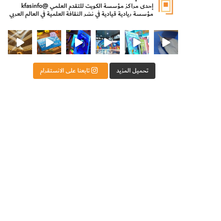
إحدى مراكز مؤسسة الكويت للتقدم العلمي
@kfasinfo
مؤسسة ريادية قيادية في نشر الثقافة العلمية في العالم العربي
ت للتقدم العلمي
ثقافة ووزير الدولة لشؤون الش
من الأعماق نكتشف ومن الكتب نتعلّم
⁨ رجعنا! ما كنّا بعيد! مجهزين لكم كل جديد!⁩
تحميل المزيد
تابعنا على الانستقرام