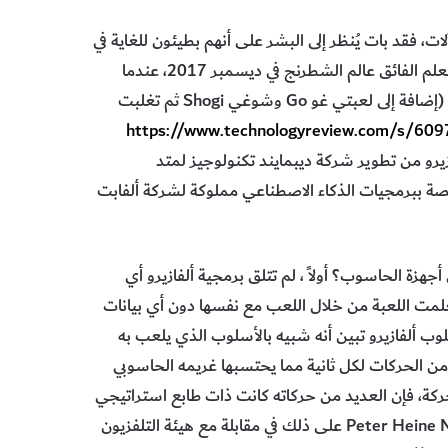
ات، فقد بات يُنظر إلى البشر على أنهم بطيئون للغاية في
تقديم مساهمة ذات معنى في سياق المباريات. وبعد ذلك دخل التعلم الفائق عالم الشطرنج في ديسمبر 2017، عندما
تعلمت برمجية ألفازيرو في خلال أربع ساعات لا غير لعب الشطرنج (إضافة إلى لعبتي غو Go وشوغي Shogi ثم تغلبت
https://www.technologyreview.com/s/6097
ازيرو من تطوير شركة ديبمايند تكنولوجيز لمتد
ن، وهي شركة مختصة ببرمجيات الذكاء الاصطناعي مملوكة لشركة ألفابت
 أجهزة الحاسوب؟ أولاً ، لم تتلق برمجية ألفازيرو أي
لمت اللعبة من خلال اللعب مع نفسها دون أي بيانات
ب ألفازيرو تبين أنه شبيه بالأسلوب الذي يلعب به
ن أن ألفازيرو احتسبت نحو 1000 حركة أقل من الحركات لكل ثانية مما يحتسبها غريمه الحاسوبي
 الرغم من أنه احتسب عدداً مذهلاً يعادل 80 ألف حركة، فإن العديد من حركاته كانت ذات طابع استراتيجي
أنيق. وقد علّق بطل الشطرنج الدنماركي بيتر هاين نيلسن Peter Heine Nielsen على ذلك في مقابلة مع هيئة التلفزيون