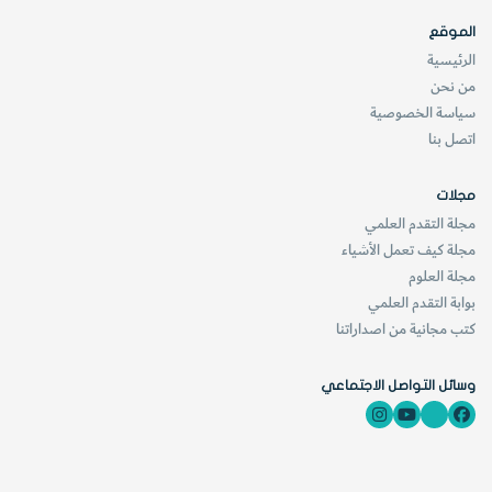
الغريبstrange quark له شحنة الكوارك السفلي نفسها
الموقع
لكنه أثقل منه. وكوارك القاعbottom quark هو نوع أثقل
الرئيسية
من كليهما. وبالمثل، فإن الكوارك
من نحن
سياسة الخصوصية
الفاتن charm quarkابن عم الكوارك العلوي أثقل منه،
اتصل بنا
ومع كوارك القمة top quark الفائق الثقل تكتمل عائلة
الكوارك العلوي. لقد شاهد فيزيائيو الجسيمات جميع
مجلات
هذه الكواركات، غير أن الكواركات الأربعة الثقيلة تضمحلّ
مجلة التقدم العلمي
(تتفكك)، في غضون أجزاء من الثانية لتعطي الكواركين
مجلة كيف تعمل الأشياء
مجلة العلوم
الأخف.
بوابة التقدم العلمي
كتب مجانية من اصداراتنا
وسائل التواصل الاجتماعي