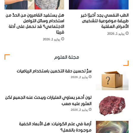
هذا التوزيع الفراغي في نشاط تلك الجينات.
الطب النفسي يجد أخيرًا خير
هل يستفيد القاصرون من الحدِّ من
طريقة موضوعية لتشخيص
استخدام وسائل التواصل
الأمراض العقلية
الاجتماعي؟ قد نحصل على أدلة
قريبًا
وبمساعدة تقانة تصوير ثلاثي الأبعاد جديدة تسمح لنا
يوليو 1, 2026
يوليو 1, 2026
بالغوص عميقا أكثر من أي وقت مضى في أعماق
الخلية الحية، اكتشفنا نظاما بيئيا مهتزا بشكل مذهل.
مجلة العلوم
ففي داخل النواة، تتفاعل الصبغيات فيزيائيا مع
صبغيات مجاورة، فتهاجر الجينات المحمولة على تلك
سرُّ تحسين دقة التخمين باستخدام الرياضيات
يوليو 2, 2026
الصبغيات إلى مناطق مختلفة من النواة وذلك حسب
المهمة المطلوب منها تحقيقها، وتتجمع الجزيئات
المسؤولة عن تنظيم عمل الجينات على شكل مراكز
لون أحمر يساوي المليارات ويبحث عنه الجميع لكن
العثور عليه صعب
صاخبة بالنشاط. وهذه الاكتشافات الجديدة تقدم
يوليو 2, 2026
مفاهيم جديدة حول كيفية محافظة الجينومات على
صحتنا وصيانتها لها وكيفية ظهور بعض الأمراض بما في
أزمة في علم الكونيات: هل الأبعاد الخفية
موجودة بالفعل؟
ذلك السرطانات، ويمكن لهذه المفاهيم أن تقود أيضا