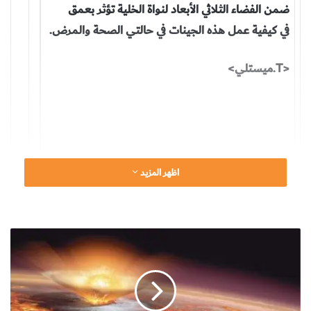
ضمن الفضاء الثلاثي الأبعاد لنواة الخلية تؤثر بعمق
في كيفية عمل هذه الجينات في حالتي الصحة والمرض.
<T.ميستلي>
اظهر المزيد
باختصار
م
ا
لا تتناثر الصبغيات
ي
ن
(الكروموسومات)chromosomes بشكل عشوائي
ت
داخل النواة، ولكنها تشغل مواقع مفضلة.
ظ