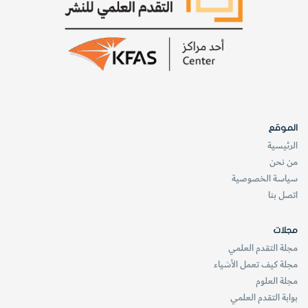
عالمي. صيادون ومزارعون في آسيا وجميع إفريقيا مقتنعون
بأن الحدائق تحد من أكلهم ودخلهم. مزارعو الولايات المتحدة
وخشّابوها غاضبون لفقدهم حقوقهم المائية أو أعمالهم
بسبب سمك السلمون أو البوم المنقط.
الموقع
الرئيسية
من نحن
سياسة الخصوصية
اتصل بنا
مجلات
مجلة التقدم العلمي
مجلة كيف تعمل الأشياء
مجلة العلوم
بوابة التقدم العلمي