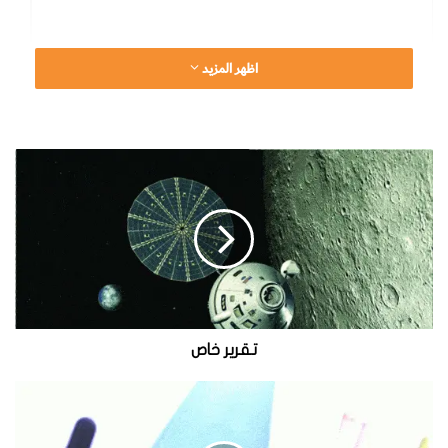
اظهر المزيد
ت
ق
ر
ي
ر
خ
ا
ص
تقرير خاص
ت
ع
رّ