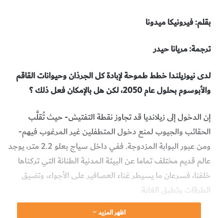
بقلم: فيرونيكا ميدونا
ترجمة: مريانا حيدر
لدى نيوزيلندا خطط طموحة لإبادة كل الجرذان وحيوانات القاقم
والأبوسوم بحلول عام 2050، لكن هل بالإمكان فعل ذلك ؟
إن الدخول إلى زيلانديا قد تجاوز نقطة التفتيش- حيث تُقلَّب
الحقائب والجيوب لمنع دخول المتطفلين غير المرغوب فيهم-
ومن عبور البوابة المزدوجة. ففي داخل سياج بعلو 2.2 متر، يوجد
عالم قديم مختلف تماما عن البيئة المدنية الطنانة التي تركناها
خلفنا، فسرعان ما يسيطر غناء العصافير على الأجواء، وتضيق
الطرقات وتطبق الغابة.
اظهر المزيد
نحن الآن داخل المحمية المائية القديمة في ويلينغتون عاصمة