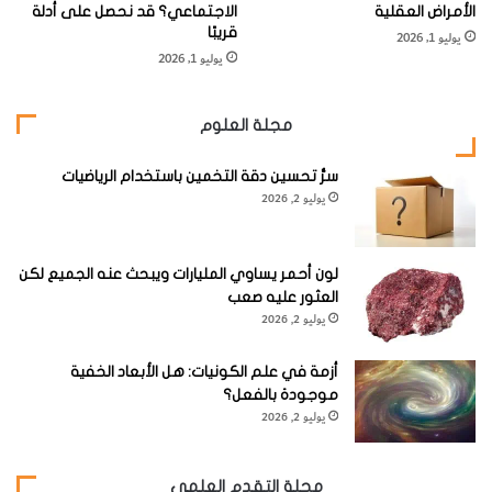
الأخيرة تدل على وجود شيء ما بدلاً من كونها دليلا دامغا.”
الأمراض العقلية
الاجتماعي؟ قد نحصل على أدلة
قريبًا
يوليو 1, 2026
يوليو 1, 2026
website_oloom
العدد يناير - فبراير 2019
مجلة العلوم
العلوم الطبيعية
فضاء
سرُّ تحسين دقة التخمين باستخدام الرياضيات
يوليو 2, 2026
لون أحمر يساوي المليارات ويبحث عنه الجميع لكن
العثور عليه صعب
يوليو 2, 2026
أزمة في علم الكونيات: هل الأبعاد الخفية
موجودة بالفعل؟
يوليو 2, 2026
مجلة التقدم العلمي