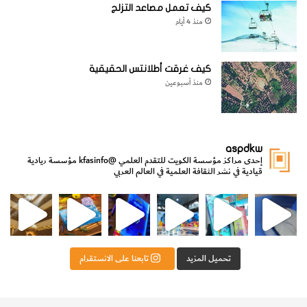
كيف تعمل مصاعد التزلج
منذ 4 أيام
كيف غرقت أطلانتس الحقيقية
منذ أسبوعين
aspdkw
إحدى مراكز مؤسسة الكويت للتقدم العلمي
@kfasinfo
مؤسسة ريادية
قيادية في نشر الثقافة العلمية في العالم العربي
مي
الدولة لشؤون الش
من الأعماق نكتشف ومن الكتب نتعلّم
⁨ رجعنا! ما كنّا بعيد! مجهزين لكم كل جديد!⁩
تحميل المزيد
تابعنا على الانستقرام