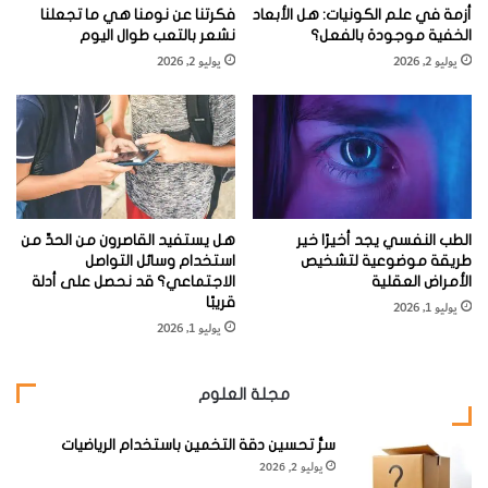
لقد ظل العلماء لأكثر من نصف قرن يفسرون قدرة الصوت على
أزمة في علم الكونيات: هل الأبعاد
فكرتنا عن نومنا هي ما تجعلنا
الخفية موجودة بالفعل؟
نشعر بالتعب طوال اليوم
أداء الغناء استنادًا إلى ما يسمى النظرية الخطية لسمعيات
يوليو 2, 2026
يوليو 2, 2026
(1)
النطق
. وفقا لهذه النظرية، يعمل مصدر الصوت ومرنان الصوت
(2)
(أو مضخمه) كل منهما على حدة
. ولكن العلماء عرفوا الآن أن
التفاعلات اللاخطية التي يقوي فيها المصدر والمرنان كل منهما
الآخر تؤدي دورا حاسما على نحو غير متوقع في توليد الصوت
البشري. تلك التبصرات جعلت من الممكن الآن وصف كيفية
الطب النفسي يجد أخيرًا خير
هل يستفيد القاصرون من الحدِّ من
إصدار المغنين العظماء تلك الأصوات المذهلة.
طريقة موضوعية لتشخيص
استخدام وسائل التواصل
الأمراض العقلية
الاجتماعي؟ قد نحصل على أدلة
(**)
قريبًا
مفاتيح صنع الموسيقى
يوليو 1, 2026
يوليو 1, 2026
تظهر مَواطِن ضعف بنيوية وتشغيلية في جميع أجزاء الجهاز
مجلة العلوم
الصوتي البشري. فالآلة تحتاج لتصنع موسيقى إلى ثلاثة مكونات
أساسية، وهي: مصدر صوت يتذبذب في الهواء ليولد ترددا ندركه
سرُّ تحسين دقة التخمين باستخدام الرياضيات
كطبقة صوت؛ إضافة إلى ترددات أعلى تحدد الجرس (لون
يوليو 2, 2026