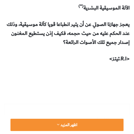
(*)
الآلة الموسيقية البشرية
يعجز جهازنا الصوتي عن أن يثير انطباعا قويا كآلة موسيقية، وذلك
عند الحكم عليه من حيث حجمه، فكيف إذن يستطيع المغنون
إصدار جميع تلك الأصوات الرائعة؟
<R.I.تيتز>
مفاهيم مفتاحية
اظهر المزيد
على الرغم من صغر حجم الجهاز الصوتي البشري، فإنه يتدبر