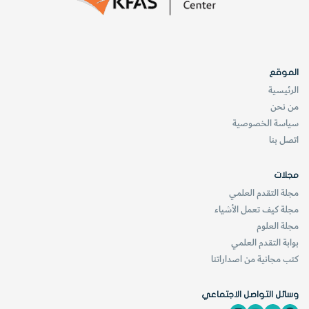
المترددات trombones والأبواق والزماخر أو
المزامير bassoons)، تحتوي نموذجيا على أنابيب أطول بكثير،
حيث يصل طول الطرف المتسع والصمامات في البوق، على
الموقع
سبيل المثال، إلى مترين وفي المترددة إلى ثلاثة أمتار تقريبا لو
الرئيسية
انحلت تلافيفهما.
من نحن
سياسة الخصوصية
اتصل بنا
مجلات
مجلة التقدم العلمي
مجلة كيف تعمل الأشياء
مجلة العلوم
بوابة التقدم العلمي
كتب مجانية من اصداراتنا
وسائل التواصل الاجتماعي