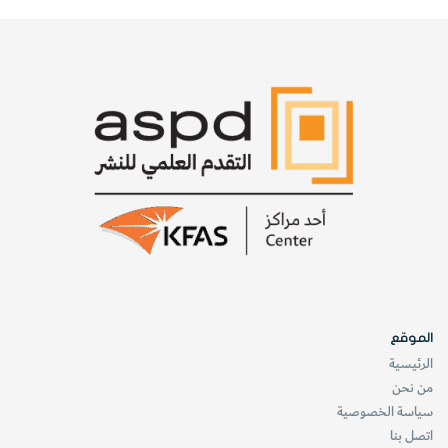
إن تقدير كمية النفط التي يمكن أن ينتجها حقل ما هي أمر
محيّر في الغالب. وبالنسبة إلى حقل كيرن ريڤر, فإن الإنتاج
الكلي (المبين باللون الأصفر) مستمر وقد تجاوز مجددا جميع
التقديرات المتعلقة بالنفط القابل للاستخراج (المبين باللون
الأحمر).
الموقع
الرئيسية
من نحن
سياسة الخصوصية
اتصل بنا