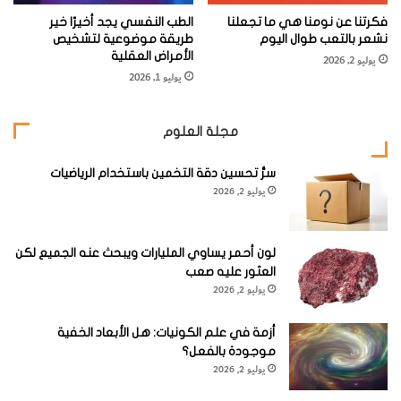
وكانت هذه التقانة جديدة حينها. وفيما بعد، حوّلت سلالة جديدة
فكرتنا عن نومنا هي ما تجعلنا
الطب النفسي يجد أخيرًا خير
من أدوات الاستكشاف والحفر – بما فيها حقن البخار – الحقل إلى
نشعر بالتعب طوال اليوم
طريقة موضوعية لتشخيص
الأمراض العقلية
(3)
يوليو 2, 2026
ما يشبه كورنكوپيا
النفط .
يوليو 1, 2026
إن حقل كيرن ريڤر ليس حالة مفردة. فمما هو معروف عموما
مجلة العلوم
يفترض أن إنتاجية أي حقل ستسلك منحنى جرَسيّ الشكل
يُعرَف باسم منحنى هابرت (الذي سمي باسم <M.كينگ هابرت>
سرُّ تحسين دقة التخمين باستخدام الرياضيات
وهو جيولوجي من شركة شل للنفط)، وتصل إلى ذروتها عندما يتم
يوليو 2, 2026
استخراج نصف كمية النفط المعروفة. ومع ذلك، فإن معظم
حقول النفط المعروفة في العالم قد تجاوزت عمرها. وبشكل أو
لون أحمر يساوي المليارات ويبحث عنه الجميع لكن
بآخر، فإن التقانة هي الكورنكوپيا الحقيقية.
العثور عليه صعب
يوليو 2, 2026
أزمة في علم الكونيات: هل الأبعاد الخفية
موجودة بالفعل؟
يوليو 2, 2026