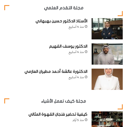
مجلة التقدم العلمي
الأستاذ الدكتور حسين بهبهاني
منذ 4 أسابيع
الدكتور يوسف القهيم
منذ 4 أسابيع
الدكتورة عائشة أحمد مطيران العازمي
منذ 4 أسابيع
مجلة كيف تعمل الأشياء
يتنبّأ كثير من المحللين اليوم بأن إنتاج النفط العالمي سوف يصل
كيفية تحضير فنجان القهوة المثالي
منذ 5 أيام
إلى ذروته خلال السنوات القليلة القادمة ثم ينحدر بعدها وفق