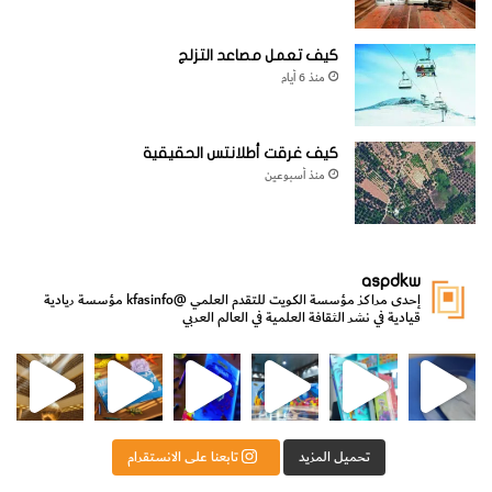
كيف تعمل مصاعد التزلج
منذ 6 أيام
كيف غرقت أطلانتس الحقيقية
منذ أسبوعين
aspdkw
إحدى مراكز مؤسسة الكويت للتقدم العلمي
@kfasinfo
مؤسسة ريادية
قيادية في نشر الثقافة العلمية في العالم العربي
مي
الدولة لشؤون الش
من الأعماق نكتشف ومن الكتب نتعلّم
⁨ رجعنا! ما كنّا بعيد! مجهزين لكم كل جديد!⁩
تحميل المزيد
تابعنا على الانستقرام