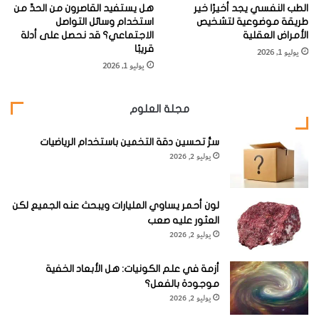
ي
ف
الطب النفسي يجد أخيرًا خير
هل يستفيد القاصرون من الحدِّ من
د
ي
طريقة موضوعية لتشخيص
استخدام وسائل التواصل
م
ا
الأمراض العقلية
الاجتماعي؟ قد نحصل على أدلة
س
ل
قريبًا
يوليو 1, 2026
ت
ح
يوليو 1, 2026
ق
ي
ب
و
ل
ا
مجلة العلوم
ي
ن
ا
سرُّ تحسين دقة التخمين باستخدام الرياضيات
ت
يوليو 2, 2026
ا
ل
م
لون أحمر يساوي المليارات ويبحث عنه الجميع لكن
ن
العثور عليه صعب
و
يوليو 2, 2026
ي
ة
أزمة في علم الكونيات: هل الأبعاد الخفية
موجودة بالفعل؟
يوليو 2, 2026