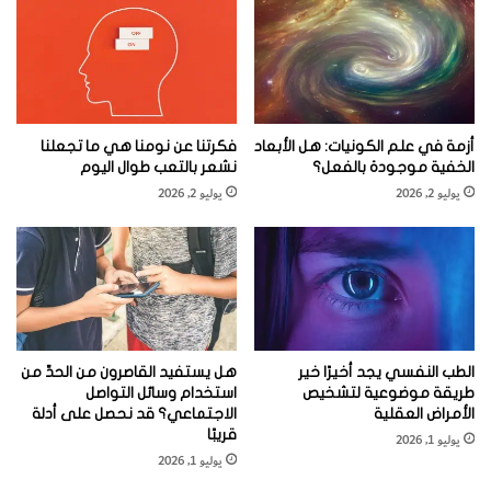
ا
ن
“وقد تكون النتيجة مفيدة طبيا،” كما يقول هويل. وإذا كانت
؟
الأدوية تخدع أماكن الإصابة بأنها في فترة “النهار”، فإنها قد تلتئم
بسرعة أكبر، على سبيل المثال. ويقول ديرك جان ديك Derk-
أزمة في علم الكونيات: هل الأبعاد
فكرتنا عن نومنا هي ما تجعلنا
Jan Dijk، من جامعة ساري University of Surrey بالمملكة
الخفية موجودة بالفعل؟
نشعر بالتعب طوال اليوم
المتحدة: “هذا البحث يضيف إلى الأدلة المتراكمة على أنّ ‘الوقت
يوليو 2, 2026
يوليو 2, 2026
من اليوم’ أو ‘إيقاع الساعة البيولوجية’ هي مسائل مهمة في
الطب.” ويضيف: “السؤال هو كيف يمكننا الاستفادة من هذه
المعرفة، وما إذا كان يمكن تغيير الممارسة السريرية ومساعدة
المرضى.”
الطب النفسي يجد أخيرًا خير
هل يستفيد القاصرون من الحدِّ من
website_oloom
الطب وصحة
طريقة موضوعية لتشخيص
استخدام وسائل التواصل
الأمراض العقلية
الاجتماعي؟ قد نحصل على أدلة
قريبًا
العدد نوفمبر - ديسمبر 2017
العلوم التطبيقية
يوليو 1, 2026
يوليو 1, 2026