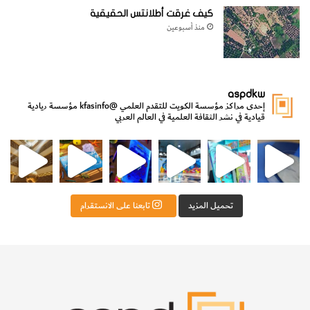
كيف غرقت أطلانتس الحقيقية
منذ أسبوعين
aspdkw
إحدى مراكز مؤسسة الكويت للتقدم العلمي
@kfasinfo
مؤسسة ريادية
قيادية في نشر الثقافة العلمية في العالم العربي
مي
الدولة لشؤون الش
من الأعماق نكتشف ومن الكتب نتعلّم
⁨ رجعنا! ما كنّا بعيد! مجهزين لكم كل جديد!⁩
تحميل المزيد
تابعنا على الانستقرام