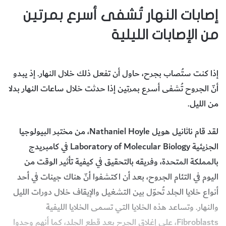
إصابات النهار تُشفى أسرع بمرتين
من الإصابات الليلية
إذا كنت ستُصاب بجرح، حاول أن تفعل ذلك خلال النهار. إذ يبدو
أنّ الجروح تُشفى أسرع بمرتين إذا حدثت خلال ساعات النهار بدلا
من الليل.
لقد قام ناثانيل هويل Nathaniel Hoyle، من مختبر البيولوجيا
الجزيئية Laboratory of Molecular Biology في كامبريدج
بالمملكة المتحدة، وفريقه بالتحقيق في كيفية تأثير الوقت من
اليوم في التئام الجروح، بعد أن اكتشفوا أنّ هناك جينات في أحد
أنواع خلايا الجلد تُحوّل بين التشغيل والإيقاف خلال دورات الليل
والنهار. وتساعد هذه الخلايا التي تسمى الخلايا الليفية
Fibroblasts، على إغلاق الجرح بعد قطع الجلد، كما أنهم وجدوا