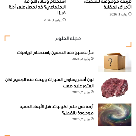
طريقة موضوعية لتشخيص
استخدام وسائل التواصل
وميض ضوئي، بأنها ستتلقى صدمة مؤلمة على أقدامها.
الأمراض العقلية
الاجتماعي؟ قد نحصل على أدلة
قريبًا
فالفئران التي تأكل الطعام غير المحلّى توقفت – على وجه
يوليو 1, 2026
يوليو 1, 2026
السرعة – عن المضغ وانزوت بعيدا، أما الفئران البدينة فكانت
تواصل التهام الطعام المحلّى مرة بعد أخرى، متجاهلة
مجلة العلوم
التحذيرات التي تلقت التدريب على الخوف منها. فرغبتها
بالاستمتاع بالطعام المحلى تتغلب على شعورها الأساسي
سرُّ تحسين دقة التخمين باستخدام الرياضيات
يوليو 2, 2026
بالبقاء على قيد الحياة.
لون أحمر يساوي المليارات ويبحث عنه الجميع لكن
العثور عليه صعب
يوليو 2, 2026
وقد ضاهت دراستُنا دراسة سابقة أجراها <.B إيڤرتّ> [من
جامعة كامبريدج]، إلا أن فئرانه علقت في الإدمان على
أزمة في علم الكونيات: هل الأبعاد الخفية
الكوكايين.
موجودة بالفعل؟
يوليو 2, 2026