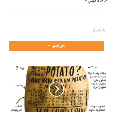
<.J .P كيني>
باختصار
اظهر المزيد
أظهرت العلوم الحديثة أن الإفراط في الأكل (فرط الأكل) ليس
اضطرابا سلوكيا، مثل فقدان القدرة على التحكم في النفس،
ت
وأنه لاينجم عن اختلال هرموني.
ا
ر
ي
خ
ي
وعوضا عن ذلك، يمكن للأطعمة الغنية بالدهون والسكريات
م
ت
أن تسبب شحنا فائقا لنظام المكافأة في الدماغ، الذي يمكن
د