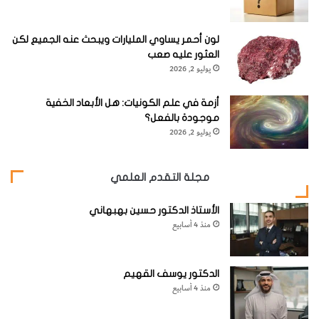
عليها… حتى بين أولئك الذين حققوا بعضا من أعظم الإسهامات
في إثارة موجة عارمة من الأفكار.»
لون أحمر يساوي المليارات ويبحث عنه الجميع لكن
العثور عليه صعب
يوليو 2, 2026
(**)
أي نوع من الانفجارات كان الانفجار الأعظم؟
أزمة في علم الكونيات: هل الأبعاد الخفية
موجودة بالفعل؟
يوليو 2, 2026
خطأ: كان الانفجار الأعظم مثل قنبلة تنفجر في موضع معين من
خلاء سابق.
مجلة التقدم العلمي
فمن وجهة النظر هذه، وجد الكون عندما انفجرت المادة التي
الأستاذ الدكتور حسين بهبهاني
كانت كلها في مكان معين. كان الضغط في المركز في أقصاه وفي
منذ 4 أسابيع
الفراغ المحيط بها في أدناه، وهذا الفرق في الضغط هو الذي دفع
المادة إلى الخارج.
الدكتور يوسف القهيم
منذ 4 أسابيع