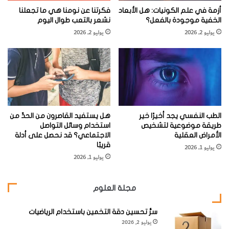
تزداد مع توسع الكون.ن
أزمة في علم الكونيات: هل الأبعاد
فكرتنا عن نومنا هي ما تجعلنا
الخفية موجودة بالفعل؟
نشعر بالتعب طوال اليوم
يوليو 2, 2026
يوليو 2, 2026
وثمة وجه شبه من نوع آخر بين توسع الكون والتطور الدارويني،
وهو أن معظم العلماء يظنون أنهم يفهمونه، مع أنهم قلما يتفقون
(1)
على معناه. لقد مضى على صدور كتاب «أصل الأنواع»
قرن
ونصف القرن ولا يزال البيولوجيون يتجادلون حول آليات
الطب النفسي يجد أخيرًا خير
هل يستفيد القاصرون من الحدِّ من
ومقتضيات الداروينية (وليس حقيقتها)، في حين أن معظم
طريقة موضوعية لتشخيص
استخدام وسائل التواصل
الجمهور لا يزال يتخبط في جهالة ما قبل الداروينية. وكذلك الأمر
الأمراض العقلية
الاجتماعي؟ قد نحصل على أدلة
قريبًا
يوليو 1, 2026
بالنسبة إلى توسع الكون، فهو لا يزال سيئ الفهم على نطاق
يوليو 1, 2026
واسع منذ اكتشافه الأول قبل 75 عاما. فالكوسمولوجي البارز
<J. بيبلز> [الأستاذ في جامعة پرنستون] كتب في عام 1993 «إن
مجلة العلوم
هذه الصورة، (أعني نموذج الانفجار الأعظم الحار) بكل مداها
وغناها، ليست مفهومة بالصورة الجيدة التي ينبغي أن تكون
سرُّ تحسين دقة التخمين باستخدام الرياضيات
يوليو 2, 2026