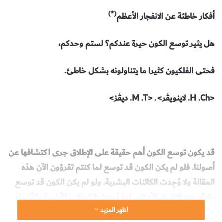
(*)
أفكار خاطئة عن الانفجار الأعظم
هل يثير توسع الكون حيرة عندكم؟ لستم وحدكم،
فحتى الفلكيون كثيرا ما يتناولونه بشكل خاطئ.
<H .Ch. لاينويڤر> ـ <M .T. ديڤز>
قد يكون توسع الكون أهم حقيقة على الإطلاق جرى اكتشافها عن
أصولنا. فلو لم يكن الكون قد توسع لما كنتم تقرؤون الآن هذه
المقالة ولا وُجِدت الكائنات البشرية. ولو لم يكن الكون قد توسع
وتبرَّد بعد الانفجار الأعظم، لما وُجدت الكواكب الأرضية والأشياء
اظهر المزيد
الجزيئية الباردة التي منها أشكال الحياة. فتكوين بنى الكون