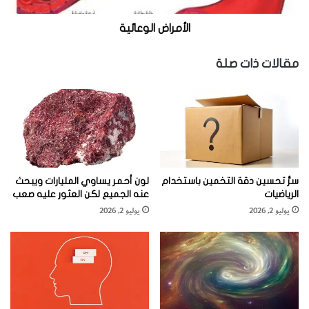
تافها إلى حد ما.
ل
و
الأمراض الوعائية
ع
ا
مقالات ذات صلة
ئ
ي
ة
سرُّ تحسين دقة التخمين باستخدام
لون أحمر يساوي المليارات ويبحث
الرياضيات
عنه الجميع لكن العثور عليه صعب
يوليو 2, 2026
يوليو 2, 2026
إن أفضل تشبيه لفهم فكرة توسع الكون هو انتفاخ بالون، حيث
تبقى المجرات على سطحه راقدة فعلا
ومحافظة على أحجامها، وإن كانت المسافة بين أي اثنتين منها