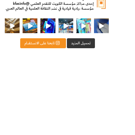
إحدى مراكز مؤسسة الكويت للتقدم العلمي
@kfasinfo
مؤسسة ريادية قيادية في نشر الثقافة العلمية في العالم العربي
ت للتقدم العلمي
ثقافة ووزير الدولة لشؤون الش
من الأعماق نكتشف ومن الكتب نتعلّم
⁨ رجعنا! ما كنّا بعيد! مجهزين لكم كل جديد!⁩
تحميل المزيد
تابعنا على الانستقرام