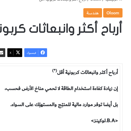
Oloom
هندسة
أرباح أكثر وانبعاثات كربو
فيسبوك
‫X
(*)
أرباح أكثر وانبعاثات كربونية أقل
إن زيادة كفاءة استخدام الطاقة لا تحمي مناخ الأرض فحسب،
بل أيضا توفر موارد مالية للمنتِج والمستهلِك على السواء.
<B.A.لوکينز>