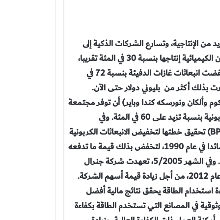
 من الإنتاجية، وتسارع الشركات الذكية إلى
استغلال هذه الطرائق. فخلال العقد الماضي زادت شركة دو بون الكيميائية إنتاجها بنسبة 30 في المئة تقريبا،
ولكنها خفضت من استخدامها للطاقة بنسبة 7 في المئة؛ كما خفضت انبعاثات غازات الدفيئة بنسبة 72 في
ت بذلك أكثر من بليوني دولار حتى الآن.
يرة أخرى (هي IBM وبريتيش تليكوم وألكان ونورسكه كندا وباير) أن توفر مجتمعة
بليوني دولار أخرى منذ أوائل التسعينات بتخفيض انبعاثاتها الكربونية بنسبة تزيد على 60 في المئة. وفي
عام 2001، استطاعت شركة النفط العملاقة بريتيش بتروليوم (BP) تحقيق خطتها لتخفيض الانبعاثات الكربونية
بحلول عام 2010 بنسبة 10 في المئة عن المستوى الذي كان سائدا في عام 1990، لتخفض بذلك قيمة ما تدفعه
مقابل استهلاك الطاقة بنحو 650 مليون دولار خلال10 سنوات. وفي الشهر 5/2005، تعهدت شركة جنرال
إلكتريك برفع كفاءة استخدام الطاقة بنسبة 30 في المئة بحلول عام 2012، من أجل زيادة قيمة أسهم الشركة.
ة استخدام الطاقة يحقق نتائج مالية أفضل
ثوقية في المصانع التي تستخدم الطاقة بكفاءة