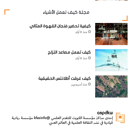
مجلة كيف تعمل الأشياء
كيفية تحضير فنجان القهوة المثالي
منذ 6 أيام
كيف تعمل مصاعد التزلج
منذ 6 أيام
كيف غرقت أطلانتس الحقيقية
منذ أسبوعين
3-
اطلب مساعدة أحد الكبار لصنع ثقب في غطاء القارورة، ثم
أدخل المصاصة البلاستيكية بحيث تنغمس في السائل. سد
aspdkw
إحدى مراكز مؤسسة الكويت للتقدم العلمي
@kfasinfo
مؤسسة ريادية
أطراف المصاصة بالصلصال كي لا تتحرك من مكانها
.
قيادية في نشر الثقافة العلمية في العالم العربي