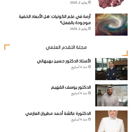
ا
1-
ي
صب مقدارين متساويين من الكحول والماء البارد. استخدم
يوليو 2, 2026
ل
ت
القمع لصب السوائل في القارورة. املأ القارورة حتى أعلاها
.
ح
ح
أزمة في علم الكونيات: هل الأبعاد الخفية
ر
د
موجودة بالفعل؟
ا
ث
يوليو 2, 2026
ر
ل
ة
ل
م
مجلة التقدم العلمي
و
ا
الأستاذ الدكتور حسين بهبهاني
د
منذ 4 أسابيع
الدكتور يوسف القهيم
منذ 4 أسابيع
2-
أضف قطرات قليلة من الملوِّن الغذائي (أي لون) إلى القارورة،
الدكتورة عائشة أحمد مطيران العازمي
منذ 4 أسابيع
ثم رجّ القارورة كي تختلط السوائل مع بعضها
.