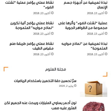
ا
نبذة تعريفية عن أجهزة جسم
نشاط عملي يوّضح عملية “تشتت
ل
الإنسان
الضوء”
ت
ي
ا
أكتوبر 13, 2018
أكتوبر 13, 2018
ة
7-
مصاصة شراب من البلاستيك الشفاف
ل
"
م
عملية “تشتت الضوء” وأثرها على
نشاط عملي يوّضح آلية تكوين
ا
مجموعة من الظواهر الجوية
“نماذج مواريه” المتموجة
س
ل
8-
صلصال اللعب
أكتوبر 13, 2018
أكتوبر 13, 2018
ت
ت
خ
م
نبذة تعريفية عن “نماذج مواريه
نشاط عملي يوّضح طريقة صنع
د
د
المتموجة”
مقياس الطيف
م
د
أكتوبر 13, 2018
أكتوبر 13, 2018
ة
و
9
– ورق أبيض وشريط لاصق
ف
ا
ي
ل
مجلة العلوم
ق
ت
10-
قلم ومقص
ي
ق
ا
ل
سرُّ تحسين دقة التخمين باستخدام الرياضيات
س
يوليو 2, 2026
ص
د
"
ر
ا
خطوات العمل
ج
ل
لون أحمر يساوي المليارات ويبحث عنه الجميع لكن
ة
ت
العثور عليه صعب