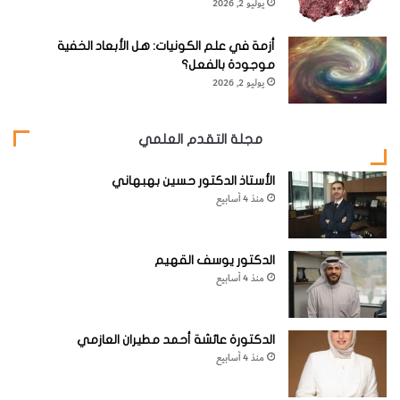
ا
يوليو 2, 2026
ل
– الطريقة الثانية
أ
أزمة في علم الكونيات: هل الأبعاد الخفية
ر
موجودة بالفعل؟
الأدوات التي تحتاجها:
د
يوليو 2, 2026
ن
– كوب شراب كبير
مجلة التقدم العلمي
– شراب المابل (شراب الدبس)
الأستاذ الدكتور حسين بهبهاني
منذ 4 أسابيع
الدكتور يوسف القهيم
– غليسرين
منذ 4 أسابيع
– ماء (ملون بأحد الأصبغة)
الدكتورة عائشة أحمد مطيران العازمي
منذ 4 أسابيع
– زيت زيتون