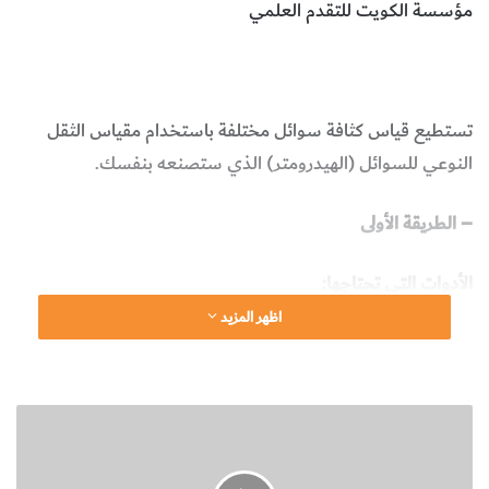
مؤسسة الكويت للتقدم العلمي
كثافة السوائل
الفيزياء
تستطيع قياس كثافة سوائل مختلفة باستخدام مقياس الثقل
النوعي للسوائل (الهيدرومتر) الذي ستصنعه بنفسك.
– الطريقة الأولى
الأدوات التي تحتاجها:
اظهر المزيد
– مصاصة شراب بلاستيكية شفافة
– صلصال اللعب
ن
ش
ا
ط