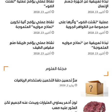
نبذة تعريفية عن أجهزة جسم
نشاط عملي يوّضح عملية “تشتت
ا
ا
2-
ضغ المصاصة في كوب
الإنسان
الضوء”
م
ل
أكتوبر 13, 2018
الماء. استخدم القلم
أكتوبر 13, 2018
ف
ب
ي
ح
لتحديد الحد الأقصى الذي
عملية “تشتت الضوء” وأثرها على
نشاط عملي يوّضح آلية تكوين
ا
ر
يصل الماء فيه إلى
مجموعة من الظواهر الجوية
“نماذج مواريه” المتموجة
ل
ا
أكتوبر 13, 2018
أكتوبر 13, 2018
م
ل
المصاصة.
ا
م
نبذة تعريفية عن “نماذج مواريه
نشاط عملي يوّضح طريقة صنع
ء
ي
المتموجة”
مقياس الطيف
3-
أخرج المصاصة من
ت
أكتوبر 13, 2018
أكتوبر 13, 2018
"
الماء.
ا
ل
مجلة العلوم
4-
أضف مقدار أونصة واحدة (25 غراماً) من الملح إلى الماء وضع
م
ت
مصاصة الشراب مرة أخرى. إلى أي مدى تصل العلامة التي
سرُّ تحسين دقة التخمين باستخدام الرياضيات
و
حددتها بالقلم فوق سطح الماء الآن؟ أضف المزيد من الملح
يوليو 2, 2026
ا
ج
وتحقق ثانية.
د
ف
لون أحمر يساوي المليارات ويبحث عنه الجميع لكن
ي
العثور عليه صعب