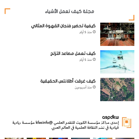
مجلة كيف تعمل الأشياء
– كحول تعقيم
كيفية تحضير فنجان القهوة المثالي
منذ 5 أيام
– برغي معدني
كيف تعمل مصاعد التزلج
منذ 5 أيام
– لعبة صغيرة من البلاستيك
كيف غرقت أطلانتس الحقيقية
منذ أسبوعين
– حبة كرز
aspdkw
إحدى مراكز مؤسسة الكويت للتقدم العلمي
@kfasinfo
مؤسسة ريادية
خطوات العمل:
قيادية في نشر الثقافة العلمية في العالم العربي
مي
الدولة لشؤون الش
من الأعماق نكتشف ومن الكتب نتعلّم
⁨ رجعنا! ما كنّا بعيد! مجهزين لكم كل جديد!⁩