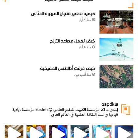
كيفية تحضير فنجان القهوة المثالي
4
– الآن ضع المغناطيس الكهربائي الذي قمت بصنعه أمام كومة
منذ 4 أيام
المشابك المعدنية. ستكتشف أن المسمار تحوّل إلى مغناطيس
يستطيع التقاط المشابك .
كيف تعمل مصاعد التزلج
منذ 4 أيام
كيف غرقت أطلانتس الحقيقية
منذ أسبوعين
aspdkw
إحدى مراكز مؤسسة الكويت للتقدم العلمي
@kfasinfo
مؤسسة ريادية
قيادية في نشر الثقافة العلمية في العالم العربي
مي
الدولة لشؤون الش
من الأعماق نكتشف ومن الكتب نتعلّم
⁨ رجعنا! ما كنّا بعيد! مجهزين لكم كل جديد!⁩