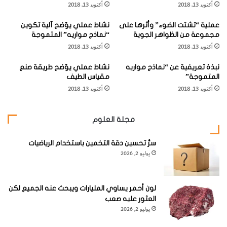
أكتوبر 13, 2018
أكتوبر 13, 2018
ط
ا
ب
ل
عملية “تشتت الضوء” وأثرها على
نشاط عملي يوّضح آلية تكوين
ي
م
مجموعة من الظواهر الجوية
“نماذج مواريه” المتموجة
ق
"
أكتوبر 13, 2018
أكتوبر 13, 2018
ا
أ
ت
ن
نبذة تعريفية عن “نماذج مواريه
نشاط عملي يوّضح طريقة صنع
ه
د
المتموجة”
مقياس الطيف
ا
ر
أكتوبر 13, 2018
أكتوبر 13, 2018
ع
ي
ل
ه
2
– خذ سلكاً نحاسياً طوله 1 قدم (30 سم) ولفّه حوالي عشرين
ى
أ
مرة حول المسمار الحديدي، واترك حوالي 2 بوصة (5 سم) من
مجلة العلوم
ا
م
ل
ب
السلك على نهايتي المسمار.
أ
سرُّ تحسين دقة التخمين باستخدام الرياضيات
ي
يوليو 2, 2026
ج
ر
ه
"
ز
ة
لون أحمر يساوي المليارات ويبحث عنه الجميع لكن
العثور عليه صعب
يوليو 2, 2026