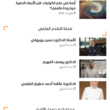
أزمة في علم الكونيات: هل الأبعاد الخفية
2-
الصق الفيلم بحرص على أطراف اللوح الزجاجي بواسطة
موجودة بالفعل؟
الشريط القماشي اللاصق. استخدم المزيد من هذا الشريط
يوليو 2, 2026
اللاصق لتغطية الأطراف الحادة من الزجاج.
مجلة التقدم العلمي
الأستاذ الدكتور حسين بهبهاني
منذ 4 أسابيع
الدكتور يوسف القهيم
منذ 4 أسابيع
الدكتورة عائشة أحمد مطيران العازمي
منذ 4 أسابيع
3-
أدخل قاعدة المرآة في الصلصال بحيث تقف بشكل قائم على
الطاولة، وإذا لم يتوافر لديك صلصال اللعب، بإمكانك استخدام
مجلة كيف تعمل الأشياء