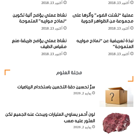
أكتوبر 13, 2018
أكتوبر 13, 2018
ة
ت
ا
ا
خطوات العمل:
عملية “تشتت الضوء” وأثرها على
نشاط عملي يوّضح آلية تكوين
ل
ل
مجموعة من الظواهر الجوية
“نماذج مواريه” المتموجة
ت
ض
أكتوبر 13, 2018
أكتوبر 13, 2018
ي
و
1
– قم بتغطية أحد جانبي الزجاج بفيلم مايلر، وتأكد من أن الفيلم
ت
ئ
نبذة تعريفية عن “نماذج مواريه
موضوع بشكلٍ مستو على الزجاج.
نشاط عملي يوّضح طريقة صنع
ع
ي
المتموجة”
مقياس الطيف
ك
ة
أكتوبر 13, 2018
أكتوبر 13, 2018
س
ه
ا
مجلة العلوم
سرُّ تحسين دقة التخمين باستخدام الرياضيات
يوليو 2, 2026
لون أحمر يساوي المليارات ويبحث عنه الجميع لكن
العثور عليه صعب
يوليو 2, 2026