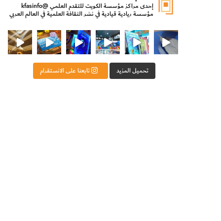
إحدى مراكز مؤسسة الكويت للتقدم العلمي
@kfasinfo
مؤسسة ريادية قيادية في نشر الثقافة العلمية في العالم العربي
ت للتقدم العلمي
ثقافة ووزير الدولة لشؤون الش
من الأعماق نكتشف ومن الكتب نتعلّم
⁨ رجعنا! ما كنّا بعيد! مجهزين لكم كل جديد!⁩
تحميل المزيد
تابعنا على الانستقرام