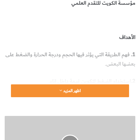
مؤسسة الكويت للتقدم العلمي
درجة حرارة الغاز
ضغط الغاز
حجم الغاز
الفيزياء
الأهداف
1.
فهم الطريقة التي يؤثر فيها الحجم ودرجة الحرارة والضغط على
بعضها البعض.
2.
استخدام الضغط لتكوين غيمة داخل إناء.
اظهر المزيد
الأدوات التي تحتاجها
م
د
– إناء زجاجي كبير ومتين
ى
ت