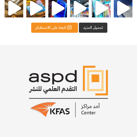
تحميل المزيد
تابعنا على الانستقرام
إذا أردت اكتشاف العلاقة بين درجة الحرارة والضغط والحجم لغاز
ما، حاول تغيير درجة حرارة الهواء داخل الإناء الزجاجي وراقب ما
سيحدث.
وبإمك