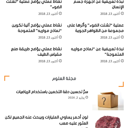
نبذة تعريفية عن أجهزة جسم
نشاط عملي يوّضح عملية “تشتت
ع
ة
الإنسان
الضوء”
ل
"
أكتوبر 13, 2018
أكتوبر 13, 2018
ى
ح
عملية “تشتت الضوء” وأثرها على
نشاط عملي يوّضح آلية تكوين
ر
مجموعة من الظواهر الجوية
“نماذج مواريه” المتموجة
ك
أكتوبر 13, 2018
أكتوبر 13, 2018
ة
ج
نبذة تعريفية عن “نماذج مواريه
نشاط عملي يوّضح طريقة صنع
ز
المتموجة”
مقياس الطيف
ي
أكتوبر 13, 2018
أكتوبر 13, 2018
ئ
2-
اقلب القفاز المطاطي بحيث يصبح وجهه الداخلي للخارج. ضع
ا
ت
شمعة عائمة داخل الإناء واطلب من أحد الكبار إشعال الشمعة.
مجلة العلوم
ا
أطفئ الشمعة بعد ثوان قليلة بالنفخ على لهبها وسارع إلى شدّ
ل
فتحة القفاز وابسطه فوق عنق الإناء بحيث يغطي العنق بالكامل.
غ
سرُّ تحسين دقة التخمين باستخدام الرياضيات
يوليو 2, 2026
ا
ز
ا
ت
لون أحمر يساوي المليارات ويبحث عنه الجميع لكن
العثور عليه صعب