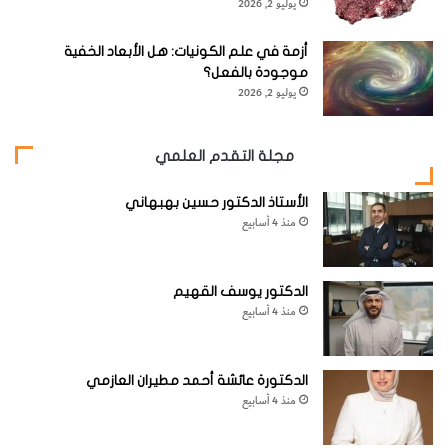
يوليو 2, 2026
أزمة في علم الكونيات: هل الأبعاد الخفية
موجودة بالفعل؟
يوليو 2, 2026
مجلة التقدم العلمي
3-
بعد انطفاء لهب الشمعة، أدخل يدك في القفاز داخل الإناء.
الأستاذ الدكتور حسين بهبهاني
منذ 4 أسابيع
4-
اثنِ أصابعك على شكل قبضة ثم اسحبها نحو الأعلى ولكن مع
إبقائها داخل الإناء، بينما تثبته باليد الأخرى. انظر إلى الإناء خلال
هذه العملية.
الدكتور يوسف القهيم
منذ 4 أسابيع
الدكتورة عائشة أحمد مطيران العازمي
منذ 4 أسابيع