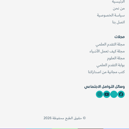
الرئيسية
من نحن
ولكونها شاعرة كما هي مخترعة، فقد علقت لوحة مكتوب عليها
سياسة الخصوصية
قصيدة للصحفي والشاعر الأمريكي "جورج بوب موريس"
اتصل بنا
(1802-1867) تقول:
مجلات
مجلة التقدم العلمي
((أيها الحطاب لا تقطع هذه الشجرة
مجلة كيف تعمل الأشياء
مجلة العلوم
لا تلمس غصنا واحدا من أغصانها
بوابة التقدم العلمي
كتب مجانية من اصداراتنا
ففي صباي كانت تظللني
وسائل التواصل الاجتماعي
وأنا سأحميها الآن)).
© حقوق الطبع محفوظة 2026
وكانت المخترعة ((مارجي)) قد تسلمت العديد من الجوائز عن