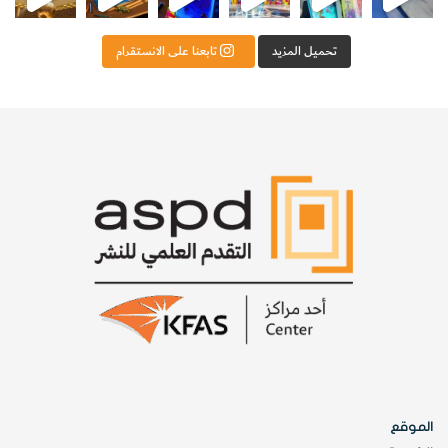
وكانت المخترعة الفلبينية قد قررت إطلاق الحروف الثلاثة الأولى
تحميل المزيد
تابعنا على الانستقرام
من اسمها على هذا المنتج، فيدعى ((ماروود
Marwood
)).
وعندما شاركت ((مارجي)) في معارض الاختراعات في بلدها، لوحظ
الزحام الواضح، خاصة من الشباب حول لوحة عرضتها وكانت
تجيب على جميع أسئلتهم بهدوء وجدية وهى تجلس فوق مقعد
منخفض.
كما كان يمكن ملاحظة امتلاء اللوحة بالرسومات والنصوص
المكتوبة بخط كبير، والتي تحتوي على تفسيرات، وشعارات بيئية،
وحتى أبيات شعر.
الموقع