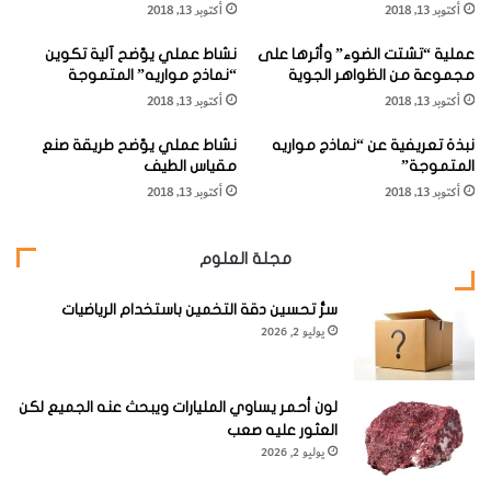
أكتوبر 13, 2018
أكتوبر 13, 2018
ع
ب
فقد كان شغفها الكبير واهتمامها بنحصر في الطبيعة والجنس
ا
ر
البشري. حيث كانت طالبة في مدرسة مانيلا للعلوم ثم تخرجت من
عملية “تشتت الضوء” وأثرها على
نشاط عملي يوّضح آلية تكوين
ل
ت
مجموعة من الظواهر الجوية
“نماذج مواريه” المتموجة
أ
ا
الجامعة كمهندسة كيميائية.
أكتوبر 13, 2018
أكتوبر 13, 2018
ق
ه
ط
و
نبذة تعريفية عن “نماذج مواريه
نشاط عملي يوّضح طريقة صنع
ا
ف
المتموجة”
مقياس الطيف
ب
م
أكتوبر 13, 2018
أكتوبر 13, 2018
ا
ن
وعندما بلغت السابعة والعشرين من عمرها أنجزت أول اختراع
ل
ك
لها، وهو عبارة عن خشب صناعي من أوراق الأشجار الجافة وبقايا
ك
ا
مجلة العلوم
ه
ر
البلاستيك.
ر
ي
ب
سرُّ تحسين دقة التخمين باستخدام الرياضيات
س
يوليو 2, 2026
وكان هدفها
ا
"
ئ
من تحويل
ي
المواد
ة
لون أحمر يساوي المليارات ويبحث عنه الجميع لكن
المهملة إلى
العثور عليه صعب
يوليو 2, 2026
منتجات