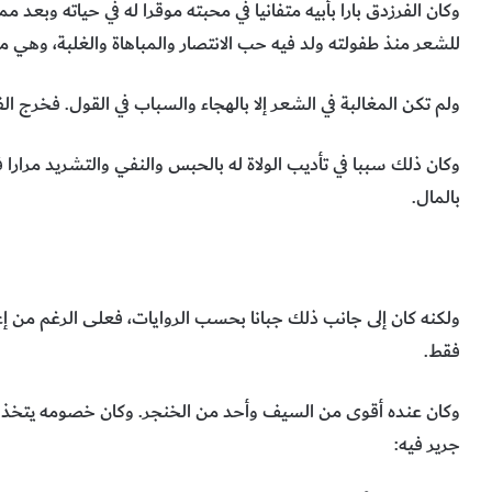
وكان الفرزدق بارا بأبيه متفانيا في محبته موقرا له في حياته وبعد مم
للشعر منذ طفولته ولد فيه حب الانتصار والمباهاة والغلبة، وهي 
ولم تكن المغالبة في الشعر إلا بالهجاء والسباب في القول. فخرج ال
وكان ذلك سببا في تأديب الولاة له بالحبس والنفي والتشريد مرارا ف
بالمال.
ولكنه كان إلى جانب ذلك جبانا بحسب الروايات، فعلى الرغم من إعج
فقط.
وكان عنده أقوى من السيف وأحد من الخنجر. وكان خصومه يتخذون
جرير فيه: