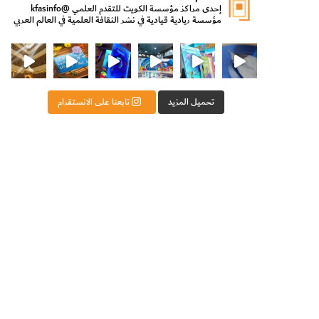
إحدى مراكز مؤسسة الكويت للتقدم العلمي
@kfasinfo
مؤسسة ريادية قيادية في نشر الثقافة العلمية في العالم العربي
ت للتقدم العلمي
ثقافة ووزير الدولة لشؤون الش
من الأعماق نكتشف ومن الكتب نتعلّم
⁨ رجعنا! ما كنّا بعيد! مجهزين لكم كل جديد!⁩
تحميل المزيد
تابعنا على الانستقرام