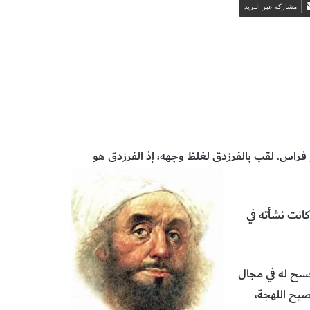
مشاركة عبر البريد
فراس. لقب بالفرزدق لغلظ وجهه، إذ الفرزدق هو
رة. وكانت نشأته في
فسح له في مجال
صيح اللهجة،