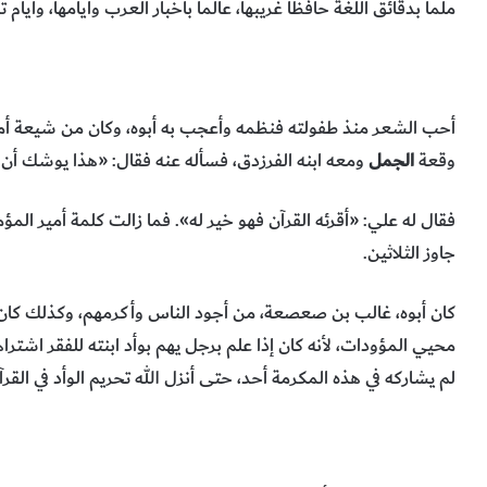
ملما بدقائق اللغة حافظا غريبها، عالما بأخبار العرب وأيامها، وأيام ت
أحب الشعر منذ طفولته فنظمه وأعجب به أبوه، وكان من شيعة أم
وقعة
الجمل
ومعه ابنه الفرزدق، فسأله عنه فقال: «هذا يوشك أن 
فقال له علي: «أقرئه القرآن فهو خير له». فما زالت كلمة أمير ال
جاوز الثلاثين.
كان أبوه، غالب بن صعصعة، من أجود الناس وأكرمهم، وكذلك كا
محيي المؤودات، لأنه كان إذا علم برجل يهم بوأد ابنته للفقر اشت
لم يشاركه في هذه المكرمة أحد، حتى أنزل الله تحريم الوأد في القرآ