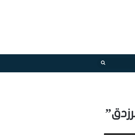
بحث
عن
رزدق”