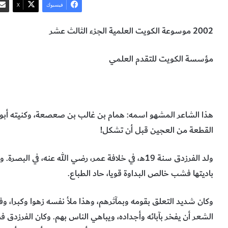
فيسبوك
‫X
2002 موسوعة الكويت العلمية الجزء الثالث عشر
مؤسسة الكويت للتقدم العلمي
الشاعر الفرزدق
شخصيّات
المخطوطات والكتب النادرة
هذا الشاعر المشهو اسمه: همام بن غالب بن صعصعة، وكنيته أبو 
القطعة من العجين قبل أن تشكل!
ولد الفرزدق سنة 19هـ، في خلافة عمر، رضي الله عنه، في البص
باديتها فشب خالص البداوة قويا، حاد الطباع.
وكان شديد التعلق بقومه وبمآثرهم، وهذا ملأ نفسه زهوا وكبرا، و
الشعر أن يفخر بآبائه وأجداده، ويباهي الناس بهم. وكان الفرزدق ف