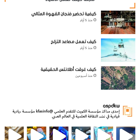
كيفية تحضير فنجان القهوة المثالي
منذ 5 أيام
كيف تعمل مصاعد التزلج
منذ 5 أيام
كيف غرقت أطلانتس الحقيقية
منذ أسبوعين
aspdkw
إحدى مراكز مؤسسة الكويت للتقدم العلمي
@kfasinfo
مؤسسة ريادية
قيادية في نشر الثقافة العلمية في العالم العربي
مي
الدولة لشؤون الش
من الأعماق نكتشف ومن الكتب نتعلّم
⁨ رجعنا! ما كنّا بعيد! مجهزين لكم كل جديد!⁩