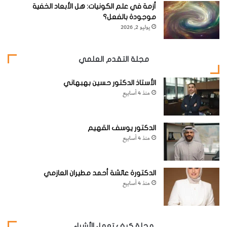
يستخدم كربيد التنجستن كمادة صنفرة.
أزمة في علم الكونيات: هل الأبعاد الخفية
موجودة بالفعل؟
يوليو 2, 2026
[KSAGRelatedArticles] [ASPDRelatedArticles]
مجلة التقدم العلمي
website_ksag
علوم الأرض والجيولوجيا
الأستاذ الدكتور حسين بهبهاني
منذ 4 أسابيع
الدكتور يوسف القهيم
منذ 4 أسابيع
الدكتورة عائشة أحمد مطيران العازمي
منذ 4 أسابيع
مجلة كيف تعمل الأشياء