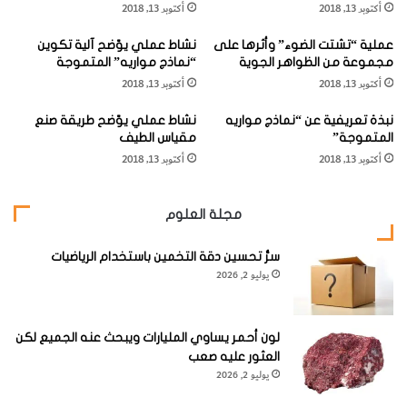
غلي المحلول فإنه يتحول إلى محلول أزرق اللون (تنجستن).
أكتوبر 13, 2018
أكتوبر 13, 2018
"
ن
"
يوجد معدن ولفراميت مع الكوراتز في عروق الجرانيت كما يوجد
عملية “تشتت الضوء” وأثرها على
نشاط عملي يوّضح آلية تكوين
ا
مجموعة من الظواهر الجوية
“نماذج مواريه” المتموجة
ل
متجمعاً مع المعادن الكبريتيدية مثل البيريت، كالوبيريت،
أكتوبر 13, 2018
أكتوبر 13, 2018
و
أرسينوبيريت، والبزمثنيت، ومتجمعاً مع كاسيتيريت، موليبدنيت،
ي
نبذة تعريفية عن “نماذج مواريه
نشاط عملي يوّضح طريقة صنع
ذ
هيماتيت، ماجنتيت، تورمالين والأباتيت.
المتموجة”
مقياس الطيف
ي
أكتوبر 13, 2018
أكتوبر 13, 2018
ر
ي
ت
مجلة العلوم
"
توجد أهم رواسب المعدن في الصين التي تنتج حوالي نصف
الإنتاج العالمي من المعدن، كما توجد في بورما وأستراليا وبوليفيا.
سرُّ تحسين دقة التخمين باستخدام الرياضيات
يوليو 2, 2026
وفي مصر يوجد في الصحراء الشرقية كما يوجد في مساحات كثيرة
في غرب الولايات المتحدة.
لون أحمر يساوي المليارات ويبحث عنه الجميع لكن
العثور عليه صعب
ويعتبر المعدن أهم مصدر لفلز التنجسن الذي يستخدم في صناعة
يوليو 2, 2026
الصلب والسبائك غير الحديدية وكيماويات التنجستن. كما