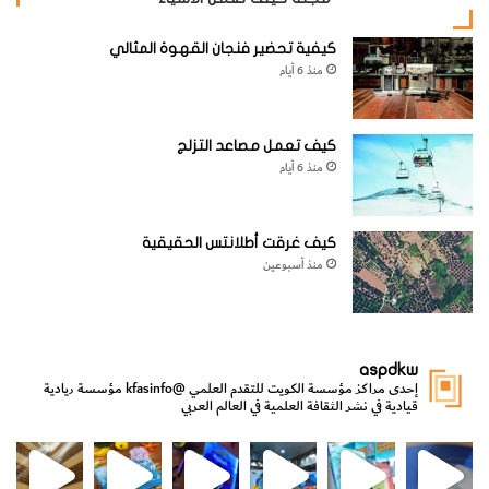
كيفية تحضير فنجان القهوة المثالي
منذ 6 أيام
كيف تعمل مصاعد التزلج
منذ 6 أيام
كيف غرقت أطلانتس الحقيقية
منذ أسبوعين
aspdkw
إحدى مراكز مؤسسة الكويت للتقدم العلمي
@kfasinfo
مؤسسة ريادية
قيادية في نشر الثقافة العلمية في العالم العربي
مي
الدولة لشؤون الش
من الأعماق نكتشف ومن الكتب نتعلّم
⁨ رجعنا! ما كنّا بعيد! مجهزين لكم كل جديد!⁩