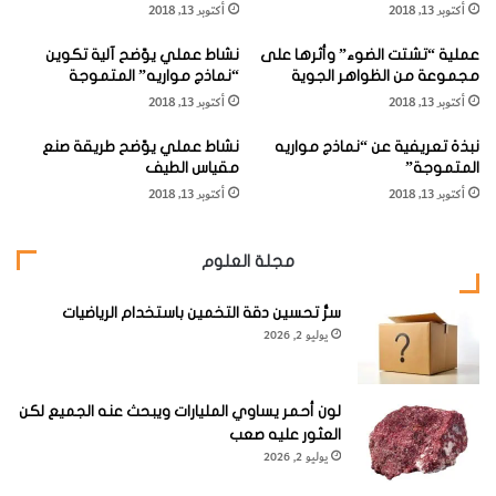
المبتلورة
أكتوبر 13, 2018
أكتوبر 13, 2018
ن
المتحولة
"
عملية “تشتت الضوء” وأثرها على
نشاط عملي يوّضح آلية تكوين
ا
حرارياً حسب
مجموعة من الظواهر الجوية
“نماذج مواريه” المتموجة
ل
المعادلة:
أكتوبر 13, 2018
أكتوبر 13, 2018
و
ل
نبذة تعريفية عن “نماذج مواريه
نشاط عملي يوّضح طريقة صنع
ف
المتموجة”
مقياس الطيف
ي
أكتوبر 13, 2018
أكتوبر 13, 2018
ن
ي
مصاحباً لمعادن: جارنيت، تريموليت، فلسبارات كلسية، كلسيت،
ت
مجلة العلوم
"
ديوبسيد، جارنت، فيزوفيانيت، ابيدوت.
سرُّ تحسين دقة التخمين باستخدام الرياضيات
توجد كميات كبيرة من المعادن في ألمانيا (بلاك فورست –
Black
يوليو 2, 2026
Forest
) وفي بريطانيا، فرنسا، المكسيك وفي بعض الولايات
الأمريكية يستخدم المعدن في صناعة القرميد.
لون أحمر يساوي المليارات ويبحث عنه الجميع لكن
العثور عليه صعب
يوليو 2, 2026
[KSAGRelatedArticles] [ASPDRelatedArticles]