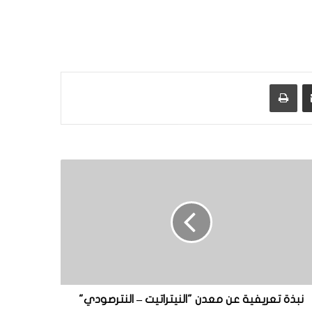
مشاركة عبر البريد
طباعة
نبذة تعريفية عن معدن "النيتراتيت – النترصودي"