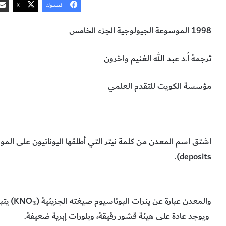
فيسبوك
‫X
1998 الموسوعة الجيولوجية الجزء الخامس
ترجمة أ.د عبد الله الغنيم واخرون
مؤسسة الكويت للتقدم العلمي
معدن النيتر
علوم الأرض والجيولوجيا
اشتق اسم المعدن من كلمة نيتر التي أطلقها اليونانيون على المو
).
deposits
والمعدن عبارة عن ينرات البوتاسيوم صيغته الجزيئية (
KNO
) يت
3
ويوجد عادة على هيئة قشور رقيقة، وبلورات إبرية ضعيفة.