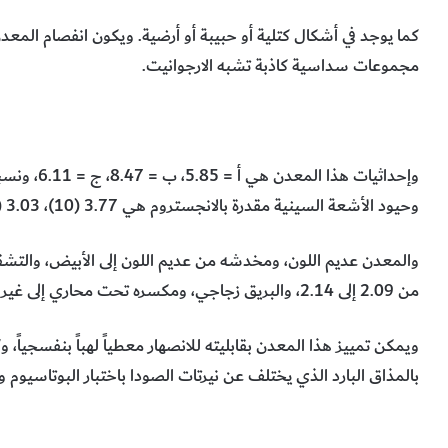
مجموعات سداسية كاذبة تشبه الارجوانيت.
وإحداثيات هذا المعدن هي أ = 5.85، ب = 8.47، ج = 6.11، ونسبة هذه الإحداثيات إلى المحور ب هي 608
وحيود الأشعة السينية مقدرة بالانجستروم هي 3.77 (10)، 3.03 (6)، 2.66 (5)، 2.19 (5)، 1.96 (3).
من 2.09 إلى 2.14، والبريق زجاجي، ومكسره تحت محاري إلى غير مستو، وهو قابل للكسر. والمعدن سالب بصرياً.
ويمكن تمييز هذا المعدن بقابليته للانصهار معطياً لهباً بنفسجياً، 
بالمذاق البارد الذي يختلف عن نيرتات الصودا باختبار البوتاسيوم وا