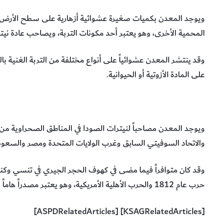
ويوجد المعدن بكميات صغيرة عشوائية أزهارية على سطح الأرض و
المحمية الأخرى، وهو يعتبر أحد مكونات التربة، ويصاحب عادة ني
وقد ينتشر المعدن عشوائياً على أنواع مختلفة من التربة الغنية بالم
على المادة الأزوتية أو الحيوانية.
ويوجد المعدن مصاحباً لنيترات الصودا في المناطق الصحراوية من
والاتحاد السوفيتي السابق وغرب الولايات المتحدة ومصر والسعودية
وقد كان متوافراً فيما مضى في كهوف الحجر الجيري في تنسي وكنتاك
حرب عام 1812 والحرب الأهلية الأمريكية، وهو يعتبر مصدراً هاماً لمركبات النيتروجين.
[KSAGRelatedArticles] [ASPDRelatedArticles]