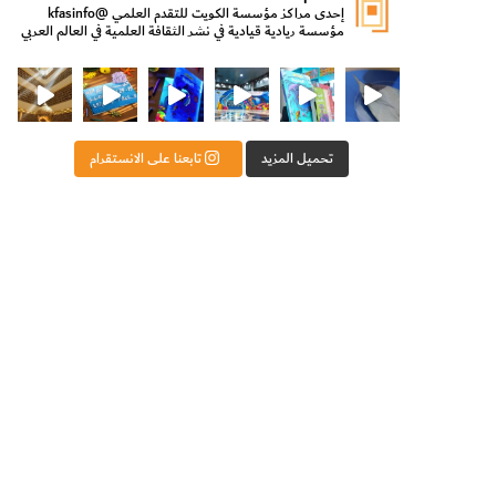
إحدى مراكز مؤسسة الكويت للتقدم العلمي
@kfasinfo
مؤسسة ريادية قيادية في نشر الثقافة العلمية في العالم العربي
ت للتقدم العلمي
ثقافة ووزير الدولة لشؤون الش
من الأعماق نكتشف ومن الكتب نتعلّم
⁨ رجعنا! ما كنّا بعيد! مجهزين لكم كل جديد!⁩
تحميل المزيد
تابعنا على الانستقرام