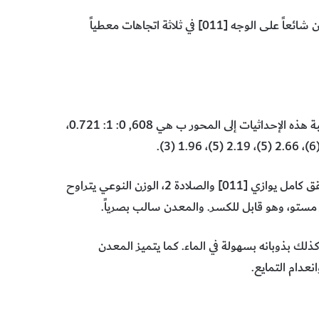
كما يوجد في أشكال كتلية أو حبيبة أو أرضية. ويكون انفصام المعدن شائعاً على الوجه [011] في ثلاثة اتجاهات معطياً
0: 1: 0.721،
,
والمعدن عديم اللون، ومخدشه من عديم اللون إلى الأبيض، والتشقق كامل يوازي [011] والصلادة 2، الوزن النوعي يتراوح
وكذلك بذوبانه بسهولة في الماء. كما يتميز المعدن
نعدام التمايع.