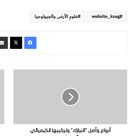
website_ksag
علوم الأرض والجيولوجيا
فيسبوك
‫X
أ
ن
ن
ب
و
ذ
ا
ة
ع
ت
و
ع
أ
ر
ص
ي
ل
ف
"
ي
أنواع وأصل "النيازك" وتركيبها الكيميائي