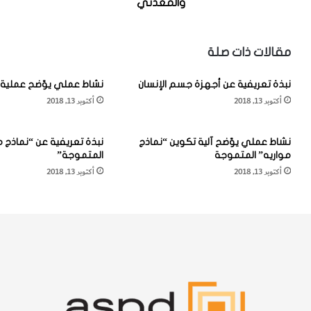
ا
ة
والمعدني
ل
ع
ن
ن
ي
م
مقالات ذات صلة
ا
ع
ز
د
نبذة تعريفية عن أجهزة جسم الإنسان
نشاط عملي يوّضح عملية 
ك
ن
أكتوبر 13, 2018
أكتوبر 13, 2018
"
"
و
ا
ت
ل
نشاط عملي يوّضح آلية تكوين “نماذج
نبذة تعريفية عن “نماذج م
ر
ن
مواريه” المتموجة
المتموجة”
ك
ي
أكتوبر 13, 2018
أكتوبر 13, 2018
ي
ت
ب
ر
ه
ا
ا
ت
ا
ي
ل
ت
ك
–
ي
ا
م
ل
ي
ن