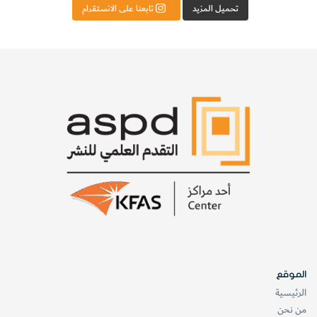
تحميل المزيد
تابعنا على الانستقرام
ومنذ توليف الكوزيت صناعياً، أجريت تحريات للبحث عنه وهو في
حالته الطبيعية، فقد بحث عنه في الكمبرليت (
Kymberlites
)،
وهو صخر بركاني يحتوي على الماس، وفي الاكلوجيت
(
Eclogites
)، وهو صخر غني بالجارنت البيروكسيني.
يعتقد الجيولوجيون وعلماء الصخور أنه قد تكون تحت ضغط عال،
إلا أنهم فشلوا في الحصول على الكوزيت. وعلى ضوء المعلومات
التي توصل إليها العلماء في المختبر، فقد كان معروفاً أن الكوزيت
لا يتكون طبيعياً في القشرة الأرضية عند أعماق تقل عن (60) متراً.
يوجد الكوزيت في حبيبات يقل حجمها عادة عن (5) ميكرون،
الموقع
وتوجد بوجه عام بكميات قليلة، لذا لم يتمكن الباحثون السابقون
الرئيسية
من نحن
من التعرف عليه، أمثال جورج ميرل، الذي كان أول من درس