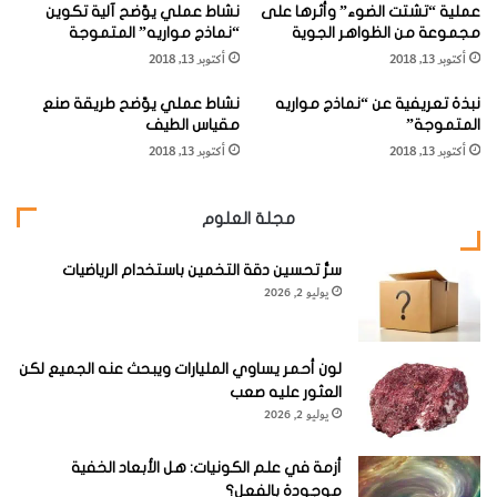
9
للغاية أعلى من 20 كيلوبار (2×10
نيوتن/ متر مربع).
عملية “تشتت الضوء” وأثرها على
نشاط عملي يوّضح آلية تكوين
أ
ا
مجموعة من الظواهر الجوية
“نماذج مواريه” المتموجة
ن
ل
أكتوبر 13, 2018
أكتوبر 13, 2018
و
ك
ا
و
نبذة تعريفية عن “نماذج مواريه
نشاط عملي يوّضح طريقة صنع
ع
ڨ
المتموجة”
مقياس الطيف
ه
ي
لذا فإن وجوده مرتبط بظاهرة طبيعية خاصة، وهي تأثير اصطدام
أكتوبر 13, 2018
أكتوبر 13, 2018
ل
نيْزَكِيّ (
Meteorite
) بالأرض بسرعة عالية جداً.
ل
ي
مجلة العلوم
ت
وهذه الحقيقة وهي أن الصدمة اللحظية يمكن أن تخلق مادة
"
تشبه الكووزيت، قد فتحت آفاقاً واسعة من البحث العلمي عن
سرُّ تحسين دقة التخمين باستخدام الرياضيات
يوليو 2, 2026
ظاهرة الموجات الصدمية.
وعن إمكانية إيجاد مواد ذوات ضغط عال ومتعدد الشكل البلوري،
لون أحمر يساوي المليارات ويبحث عنه الجميع لكن
ولها من الخواص ما هو غير عادي بالنسبة للحياة اليومية.
العثور عليه صعب
يوليو 2, 2026
أزمة في علم الكونيات: هل الأبعاد الخفية
موجودة بالفعل؟