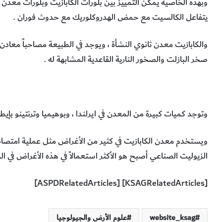
وبهذه الخاصية يمكن التمييز بين بلورات الكابازيت وبلورات معدن 
يتفاعل الكالسيت مع حمض الهدروكلوريك مع حدوث فوران .
والكابازيت معدن ثانوي النشأة ، ويوجد في الطبيعة مصاحباً معادن
صخر البازلت والصخور النارية القاعدية المشابهة له .
وتوجد كميات كبيرة من المعدن في ايرلندا ، وبوهيميا وترنتينو بإيطال
ويستخدم معدن الكابازيت في كثير من الأغراض مثل عملية امتصاص وام
الزيوليت الصناعي أصبح هو الأكثر استعمالاً في هذه الأغراض في ال
[KSAGRelatedArticles] [ASPDRelatedArticles]
website_ksag
علوم الأرض والجيولوجيا