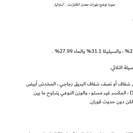
لة الثلاثي.
وردي شفاف أو نصف شفاف البريق زجاجي ، المخدش أبيض
، الصلادة = 4-5 الانفصال معيني ضعيف يوازي المسطوح {1101} ، المكسر غير مستو ، والوزن النوعي يتراوح ما بين