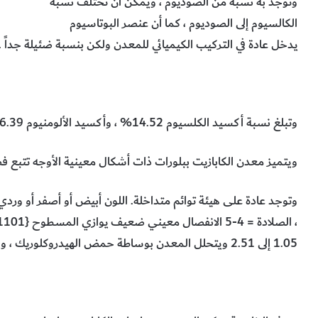
وتوجد به نسبة من الصوديوم ، ويمكن أن تختلف نسبة
الكالسيوم إلى الصوديوم ، كما أن عنصر البوتاسيوم
يدخل عادة في التركيب الكيميائي للمعدن ولكن بنسبة ضئيلة جداً .
وتبلغ نسبة أكسيد الكلسيوم 14.52% ، وأكسيد الألومنيوم 26.39% ، والسيليكا 31.1% والماء 27.99% .
ويتميز معدن الكابازيت ببلورات ذات أشكال معينية الأوجه تتبع فصي
وتوجد عادة على هيئة توائم متداخلة. اللون أبيض أو أصفر أو 
1.05 إلى 2.51 ويتحلل المعدن بوساطة حمض الهيدروكلوريك ، ولكن دون حدوث فوران.