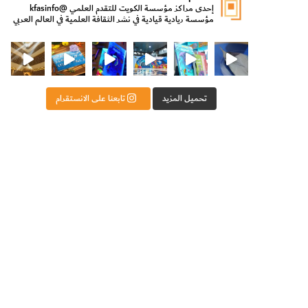
إحدى مراكز مؤسسة الكويت للتقدم العلمي
@kfasinfo
مؤسسة ريادية قيادية في نشر الثقافة العلمية في العالم العربي
ت للتقدم العلمي
ثقافة ووزير الدولة لشؤون الش
من الأعماق نكتشف ومن الكتب نتعلّم
⁨ رجعنا! ما كنّا بعيد! مجهزين لكم كل جديد!⁩
تحميل المزيد
تابعنا على الانستقرام