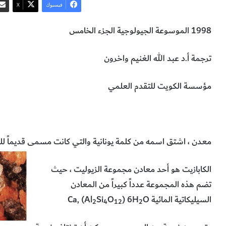
فيسبوك
‫X
1998 الموسوعة الجيولوجية الجزء الخامس
ترجمة أ.د عبد الله الغنيم واخرون
مؤسسة الكويت للتقدم العلمي
معدن الكابازيت
علوم الأرض والجيولوجيا
معدن ، اشتق اسمه من كلمة يونانية والتي كانت مسمى قديماً لل
الكابازيت هو أحد معادن مجموعة الزيوليت ، حيث
تضم هذه المجموعة عدداً كبيراً من المعادن
السيليكاتية المائية
O
) 6H
O
Si
Ca, (Al
2
4
12
2