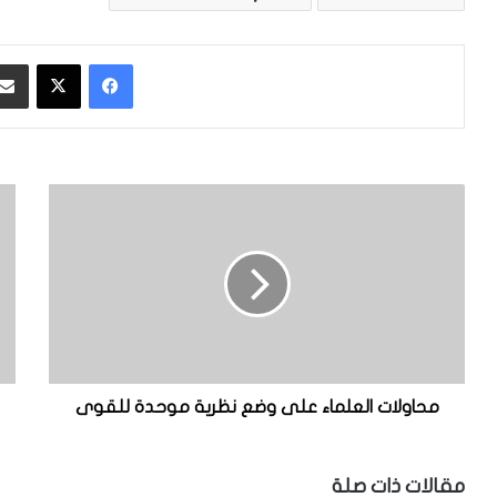
فيسبوك
‫X
م
ن
ح
ب
ا
ذ
و
ة
ل
ت
ا
ع
ت
ر
ا
ي
ل
ف
ع
ي
محاولات العلماء على وضع نظرية موحدة للقوى
ل
ة
م
ع
ا
ن
مقالات ذات صلة