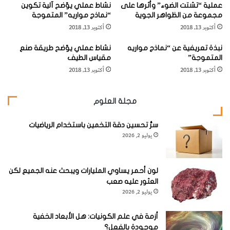
عملية “تشتت الضوء” وأثرها على
نشاط عملي يوّضح آلية تكوين
"
أ
مجموعة من الظواهر الجوية
“نماذج مواريه” المتموجة
ن
أكتوبر 13, 2018
أكتوبر 13, 2018
و
ا
نبذة تعريفية عن “نماذج مواريه
نشاط عملي يوّضح طريقة صنع
ع
المتموجة”
مقياس الطيف
ه
أكتوبر 13, 2018
أكتوبر 13, 2018
ا
مجلة العلوم
سرُّ تحسين دقة التخمين باستخدام الرياضيات
يوليو 2, 2026
لون أحمر يساوي المليارات ويبحث عنه الجميع لكن
العثور عليه صعب
يوليو 2, 2026
أزمة في علم الكونيات: هل الأبعاد الخفية
موجودة بالفعل؟