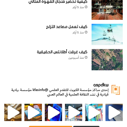
كيفية تحضير فنجان القهوة المثالي
منذ 5 أيام
كيف تعمل مصاعد التزلج
منذ 5 أيام
كيف غرقت أطلانتس الحقيقية
منذ أسبوعين
aspdkw
إحدى مراكز مؤسسة الكويت للتقدم العلمي
@kfasinfo
مؤسسة ريادية
قيادية في نشر الثقافة العلمية في العالم العربي
مي
الدولة لشؤون الش
من الأعماق نكتشف ومن الكتب نتعلّم
⁨ رجعنا! ما كنّا بعيد! مجهزين لكم كل جديد!⁩