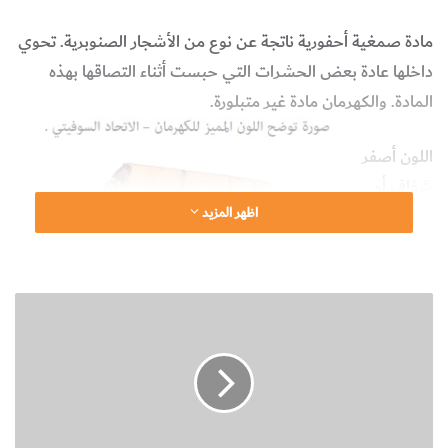
مادة صمغية أحفورية ناتجة عن نوع من الأشجار الصنوبرية. تحوي
داخلها عادة بعض الحشرات التي حبست أثناء التصاقها بهذه
المادة. والكهرمان مادة غير متبلورة.
اللون أصفر
شفاف أو
اظهر المزيد
برتقالي
شفاف أو بني
محمر شفاف
ن
(شكل 1).
ب
الصلادة = 2
ذ
– 2.5، الوزن
ة
ت
النوعي = 1.05 – 1.10 ومعامل الانكسار = 1.54.
ع
ر