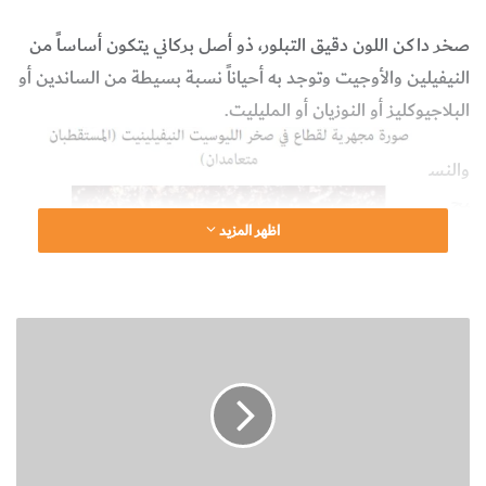
صخر داكن اللون دقيق التبلور، ذو أصل بركاني يتكون أساساً من
النيفيلين والأوجيت وتوجد به أحياناً نسبة بسيطة من الساندين أو
البلاجيوكليز أو النوزيان أو المليليت.
والنس
يج
اظهر المزيد
عادة
بورفي
ري
ن
مع
ب
وجود
ذ
بلورا
ة
ت
ت بارزة كبيرة الحجم من معدني الأوجيت والنيفيلين موزعة في
ع
أرضية حبيباتها دقيقة جداً.
ر