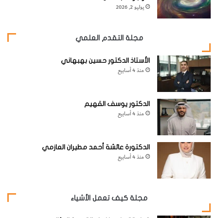
يوليو 2, 2026
مجلة التقدم العلمي
أما النيفيلينيت الأوليفيني فإنه يحتوي على الأوليفين كمعدن
الأستاذ الدكتور حسين بهبهاني
أساسي. وعندما تزيد نسبة البلاجيوكليز الكلسي عن 10% فإن
منذ 4 أسابيع
الصخر يسمى تفريت نيفيليني ويكون دائماً خالياً من الأوليفين.
الدكتور يوسف القهيم
أما صخر البازانيت النيفيليني فلا يختلف عن صخر التفريت
منذ 4 أسابيع
السالف الذكر لاحتوائه على الأوليفين.
الدكتورة عائشة أحمد مطيران العازمي
منذ 4 أسابيع
والمعادن الإضافية هي: ماجنينيت، إلمينيت، أباتيت، سفين،
بيروفسكيت.
مجلة كيف تعمل الأشياء