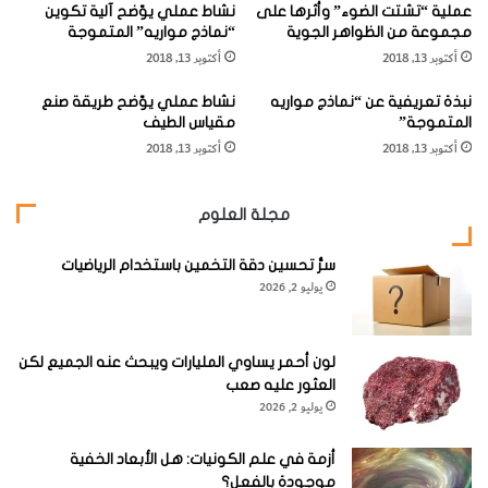
وجود الفلسبار أو عدمه، ووجود الأوليفين أو عدمه.
عملية “تشتت الضوء” وأثرها على
نشاط عملي يوّضح آلية تكوين
ا
مجموعة من الظواهر الجوية
“نماذج مواريه” المتموجة
ل
أكتوبر 13, 2018
أكتوبر 13, 2018
ن
ي
نبذة تعريفية عن “نماذج مواريه
نشاط عملي يوّضح طريقة صنع
ك
المتموجة”
مقياس الطيف
و
وحينما يصبح الليوسيت هو معدن الفلسباثويد الغالب فإن
أكتوبر 13, 2018
أكتوبر 13, 2018
ل
الصخر يسمى ليوسيتيت، ويكون خالياً من الفلسبار والأوليفين
ي
كمعادن أساسية.
ت
مجلة العلوم
"
أماالليوسيتيت الأوليفين فإن يحتوي على الأوليفين كمعدن
سرُّ تحسين دقة التخمين باستخدام الرياضيات
يوليو 2, 2026
أساسي. وعندما تزيد نسبة البلاجيوكليز الكلسي عن 10% فإن
الصخر يسمى تفريت ليوسيتي (الخالي من الأوليفين) أو بازانيت
ليوسيتي (الحاوي للأوليفين).
لون أحمر يساوي المليارات ويبحث عنه الجميع لكن
العثور عليه صعب
يوليو 2, 2026
وحينما يصبح النيفيلين هو معدن الفلسباثويد الغالب فإن الصخر
يسمى نيفيلينيت، ويكون خالياً من الفلسبار والأوليفين كمعادن
أزمة في علم الكونيات: هل الأبعاد الخفية
أساسية.
موجودة بالفعل؟