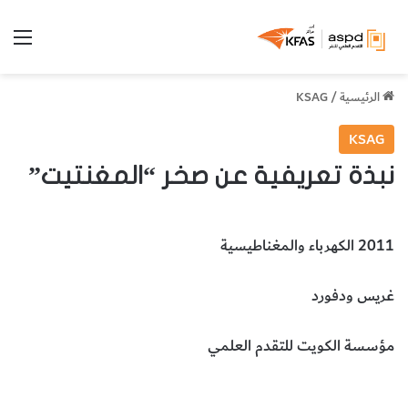
الق
الرئيسية
/
KSAG
KSAG
نبذة تعريفية عن صخر “المغنتيت”
2011 الكهرباء والمغناطيسية
غريس ودفورد
مؤسسة الكويت للتقدم العلمي
صخر المغنتيت
علوم الأرض والجيولوجيا