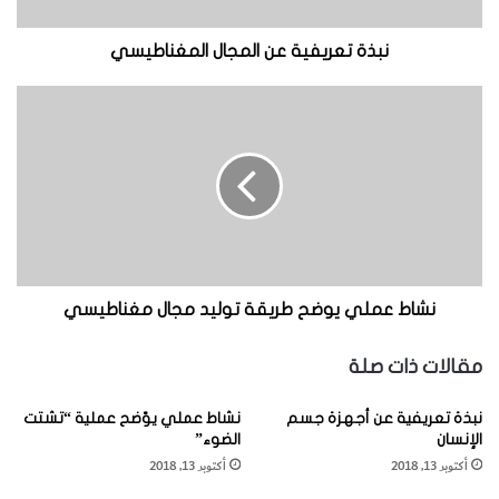
ي
ف
ماغنيزيا "، حيث انتشرت فيها أحجار المغناطيس بكثرة في الأزمنة
ي
نبذة تعريفية عن المجال المغناطيسي
القديمة.
ة
ع
ن
ن
ش
[KSAGRelatedArticles] [ASPDRelatedArticles]
ا
ا
ل
ط
م
ع
website_ksag
علوم الأرض والجيولوجيا
ج
م
ا
ل
ل
ي
ا
ي
ل
و
نشاط عملي يوضح طريقة توليد مجال مغناطيسي
م
ض
غ
ح
مقالات ذات صلة
ن
ط
ا
ر
نبذة تعريفية عن أجهزة جسم
نشاط عملي يوّضح عملية “تشتت
ط
ي
الإنسان
الضوء”
ي
ق
أكتوبر 13, 2018
أكتوبر 13, 2018
س
ة
ي
ت