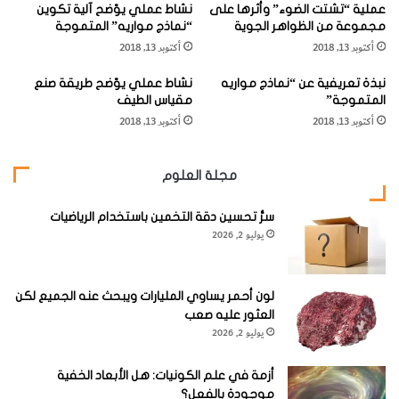
عملية “تشتت الضوء” وأثرها على
نشاط عملي يوّضح آلية تكوين
و
مجموعة من الظواهر الجوية
“نماذج مواريه” المتموجة
ل
أكتوبر 13, 2018
أكتوبر 13, 2018
ي
د
نبذة تعريفية عن “نماذج مواريه
نشاط عملي يوّضح طريقة صنع
م
المتموجة”
مقياس الطيف
ج
أكتوبر 13, 2018
أكتوبر 13, 2018
ا
ل
م
مجلة العلوم
غ
ن
سرُّ تحسين دقة التخمين باستخدام الرياضيات
ا
يوليو 2, 2026
ط
ي
س
ي
لون أحمر يساوي المليارات ويبحث عنه الجميع لكن
العثور عليه صعب
يوليو 2, 2026
أزمة في علم الكونيات: هل الأبعاد الخفية
موجودة بالفعل؟