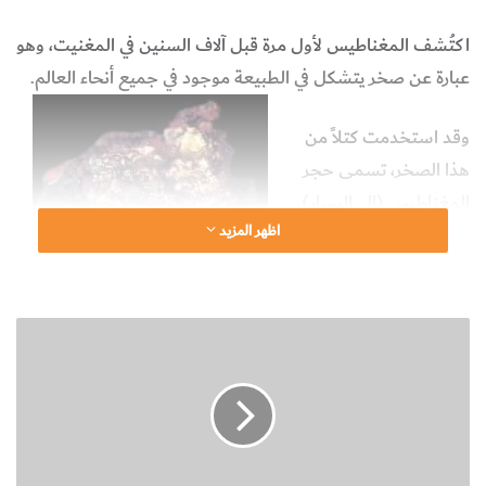
اكتُشف المغناطيس لأول مرة قبل آلاف السنين في المغنيت، وهو
عبارة عن صخر يتشكل في الطبيعة موجود في جميع أنحاء العالم.
وقد استخدمت كتلاً من
هذا الصخر، تسمى حجر
المغناطيس (إلى اليسار)
اظهر المزيد
عام 2500 قبل الميلاد،
حيث يُقال أن أحد أباطرة
الصين استخدم هذا الحجر ليقود جيشه بأمان عائداً إلى أرض
ن
الوطن خلال الضباب الكثيف.
ب
ذ
كما تم استخدام هذه الكتل الصخرية قبل 1000 عام كبوصلات
ة
ت
يهتدي بها البحارة لمعرفة طريقهم .
ع
ر
وينسب اسم المغناطيس إلى مدينة يونانية قديمة تدعى "