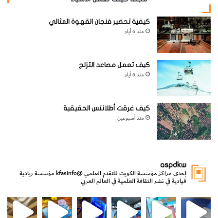
كيفية تحضير فنجان القهوة المثالي
منذ 6 أيام
كيف تعمل مصاعد التزلج
منذ 6 أيام
كيف غرقت أطلانتس الحقيقية
منذ أسبوعين
aspdkw
إحدى مراكز مؤسسة الكويت للتقدم العلمي
@kfasinfo
مؤسسة ريادية
قيادية في نشر الثقافة العلمية في العالم العربي
مي
الدولة لشؤون الش
من الأعماق نكتشف ومن الكتب نتعلّم
⁨ رجعنا! ما كنّا بعيد! مجهزين لكم كل جديد!⁩