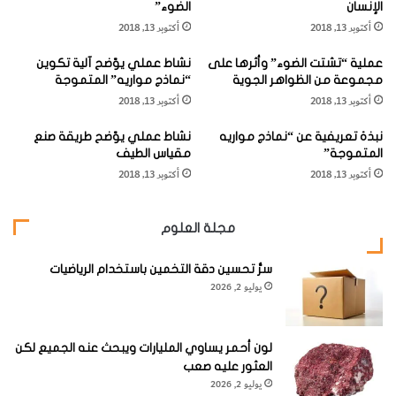
أو بعض خاماتها.
الإنسان
الضوء”
ء
و
أكتوبر 13, 2018
أكتوبر 13, 2018
"
م
وأكثر خامات الفضة انتشارا هو المعروف باسم «الأرجنتيت»، وهو
و
ي
عملية “تشتت الضوء” وأثرها على
نشاط عملي يوّضح آلية تكوين
"
"
كبريتيد الفضة، ومنه وحده يستخلص حوالي 20% من الإنتاج
مجموعة من الظواهر الجوية
“نماذج مواريه” المتموجة
ق
ا
العالمي.
أكتوبر 13, 2018
أكتوبر 13, 2018
ا
ل
ن
ف
نبذة تعريفية عن “نماذج مواريه
نشاط عملي يوّضح طريقة صنع
و
ض
المتموجة”
مقياس الطيف
ن
ي
أكتوبر 13, 2018
أكتوبر 13, 2018
ا
ل
وتستخلص الفضة من خاماتها بمعالجة الخام بمحلول سيانيد
ل
ة
ف
و
الصوديوم الذي يذيب الفضة وحدها مكونا محلول أرجنتوسيانيد
مجلة العلوم
ض
ا
الصوديوم الذي تستخلص منه الفضة على هيئة راسب، بإضافة
ا
ل
ء
ر
سرُّ تحسين دقة التخمين باستخدام الرياضيات
برادة الزنك أو الألومنيوم إليه.
يوليو 2, 2026
"
ذ
ي
وتتميز الفضة النقية باللين البالغ، حيث تحتل المرتبة الثانية بعد
ل
ة
الذهب في «مطيليتها»، أي قابليتها للسحب إلى أسلاك دقيقة
لون أحمر يساوي المليارات ويبحث عنه الجميع لكن
"
العثور عليه صعب
للغاية.
و
يوليو 2, 2026