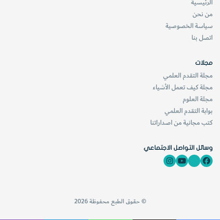
الرئيسية
تَرْجيحِ صحَّةِ إحْدَى الفَرضِيَّاتِ المُحْتَمَلَةِ لِتَكْوينِهِ.
من نحن
سياسة الخصوصية
[KSAGRelatedArticles] [ASPDRelatedArticles]
اتصل بنا
مجلات
website_ksag
علم الفلك
مجلة التقدم العلمي
مجلة كيف تعمل الأشياء
مجلة العلوم
بوابة التقدم العلمي
كتب مجانية من اصداراتنا
وسائل التواصل الاجتماعي
© حقوق الطبع محفوظة 2026