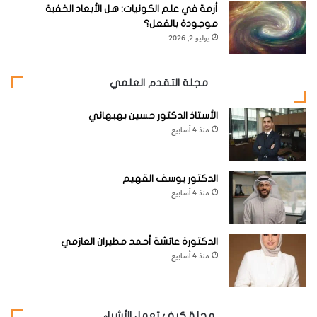
أَنَّ عُطارِدًا يحتوِي علَى لُبٍّ حَديديٍّ رُبَّما كان أكبرَ مِنْ لُبِّ
الأَرْضِ
.
أزمة في علم الكونيات: هل الأبعاد الخفية
موجودة بالفعل؟
وكَوْكَبُ
يوليو 2, 2026
عُطارِدٍ أَسْرَعُ
الكواكِبِ
مجلة التقدم العلمي
حَرَكَةً حَوْلَ
الأستاذ الدكتور حسين بهبهاني
الشَّمْسِ،
منذ 4 أسابيع
وتَبْلُغُ كثافَتُهُ
في المُتَوَسِّطِ
الدكتور يوسف القهيم
5.1 جرام
منذ 4 أسابيع
لكلِّ سنتيمترٍ
مكَعَّبٍ
الدكتورة عائشة أحمد مطيران العازمي
(مُقارَنَةً
منذ 4 أسابيع
بِكَثافَةِ مادَّةِ الأَرْضِ التي يبلُغُ مُتَوَسِّطِها حوالَيْ 5.52 جرام لكلِّ
سنتيمترٍ مكَعَّبٍ، وتبلُغُ كُتْلَةُ عُطارِدٍ 0.05 فَقَطْ من كُتْلَةِ الأَرْضِ.
مجلة كيف تعمل الأشياء