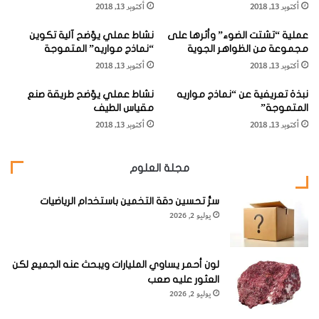
أكتوبر 13, 2018
أكتوبر 13, 2018
ع
"
علَى أنَّ ما يثيرُ الاهتِمامَ في كوكبِ عُطارِدٍ بِصورةٍ خاصَّةٍ، لَيْسَ كونَهُ
ص
ل
بِلا هواءٍ، ولا كوْنَ سطحِهِ مشابِهًا لِقَمَرِ الأَرْضِ، بَلْ كونُهُ متفرِّدًا بين
عملية “تشتت الضوء” وأثرها على
نشاط عملي يوّضح آلية تكوين
ا
د
مجموعة من الظواهر الجوية
“نماذج مواريه” المتموجة
ف
بَقِيَّةِ كواكِبِ
المجموعَةِ الشَّمْسِيَّةِ
بِتَرْكيبٍ خاصٍّ.
ى
أكتوبر 13, 2018
أكتوبر 13, 2018
ي
ا
ر
ل
فإذا ما اسْتَثْنَيْنَا تأثيراتِ الجَاذِبِيَّةِ الّتي تَضْغَطُ وتُكَثِّفُ الكواكِبَ
نبذة تعريفية عن “نماذج مواريه
نشاط عملي يوّضح طريقة صنع
"
إ
المتموجة”
مقياس الطيف
ن
الكبيرةَ أَكْثَرَ مِمَّا تَفْعَلُ بالكواكِبِ الصَّغيرَةِ، فإنَّ عُطارِدًا يُعَدُّ أَكْثَفَ
أكتوبر 13, 2018
أكتوبر 13, 2018
س
كواكبِ المجموعَةِ الشَّمْسِيَّةِ بالرَّغْمِ من حَجْمِهِ الصَّغيرِ.
ا
ن
مجلة العلوم
ويَعْتَقِدُ العلماءُ أَنَّه يَتَأَلَّفُ في 60 – 70 بالمِئةِ مِنْه من الحَديدِ الّذي
يَتَرَكَّزُ أَكثرُهُ في قَلْبٍ هائِلٍ الحجمِ يَشْغَلُ نَحْوَ ثلاثَةِ أرباعِ حَجْمِ
سرُّ تحسين دقة التخمين باستخدام الرياضيات
يوليو 2, 2026
الكَوْكَبِ الّذي قُطْرُهُ حوالَيْ 4880 كيلومترًا.
لون أحمر يساوي المليارات ويبحث عنه الجميع لكن
العثور عليه صعب
يوليو 2, 2026
أمَّا الصُّخورُ فمحصورةٌ في قِشْـرَةٍ خارجِيَّةٍ رقيقَةٍ نِسْبِيًّا. وهَذَا يَعْني